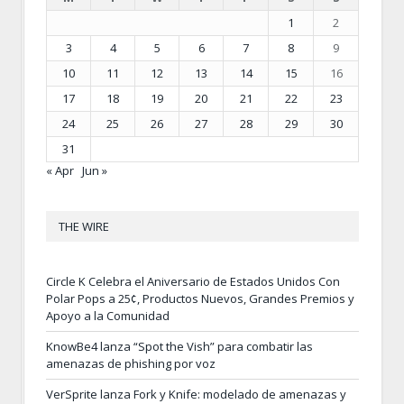
1
2
3
4
5
6
7
8
9
10
11
12
13
14
15
16
17
18
19
20
21
22
23
24
25
26
27
28
29
30
31
« Apr
Jun »
THE WIRE
Circle K Celebra el Aniversario de Estados Unidos Con
Polar Pops a 25¢, Productos Nuevos, Grandes Premios y
Apoyo a la Comunidad
KnowBe4 lanza “Spot the Vish” para combatir las
amenazas de phishing por voz
VerSprite lanza Fork y Knife: modelado de amenazas y