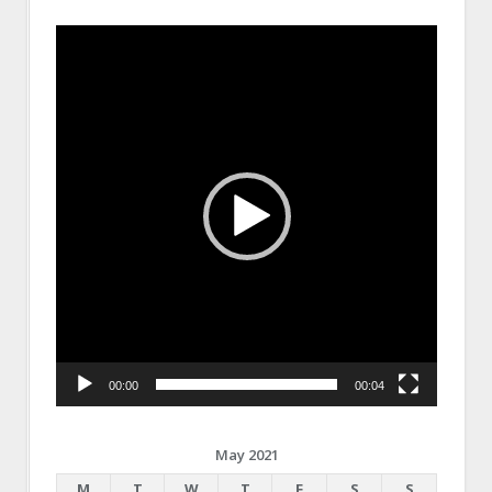
Video
Player
00:00
00:04
May 2021
M
T
W
T
F
S
S