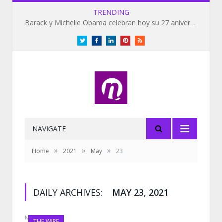
TRENDING
Barack y Michelle Obama celebran hoy su 27 aniversario de bodas
Twitter
Facebook
LinkedIn
Pinterest
RSS
NAVIGATE
»
»
»
Home
2021
May
23
DAILY ARCHIVES:
MAY 23, 2021
MAY 23, 2021
THE WIRE