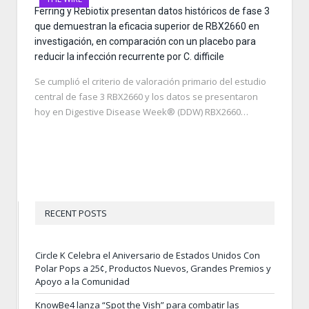
Ferring y Rebiotix presentan datos históricos de fase 3
que demuestran la eficacia superior de RBX2660 en
investigación, en comparación con un placebo para
reducir la infección recurrente por C. difficile
Se cumplió el criterio de valoración primario del estudio
central de fase 3 RBX2660 y los datos se presentaron
hoy en Digestive Disease Week® (DDW) RBX2660…
RECENT POSTS
Circle K Celebra el Aniversario de Estados Unidos Con
Polar Pops a 25¢, Productos Nuevos, Grandes Premios y
Apoyo a la Comunidad
KnowBe4 lanza “Spot the Vish” para combatir las