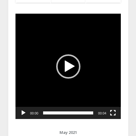
Video
Player
00:00
00:04
May 2021