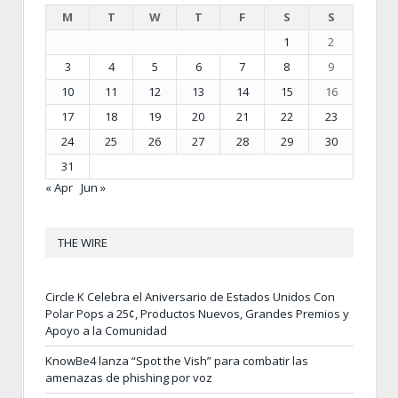
M
T
W
T
F
S
S
1
2
3
4
5
6
7
8
9
10
11
12
13
14
15
16
17
18
19
20
21
22
23
24
25
26
27
28
29
30
31
« Apr
Jun »
THE WIRE
Circle K Celebra el Aniversario de Estados Unidos Con
Polar Pops a 25¢, Productos Nuevos, Grandes Premios y
Apoyo a la Comunidad
KnowBe4 lanza “Spot the Vish” para combatir las
amenazas de phishing por voz