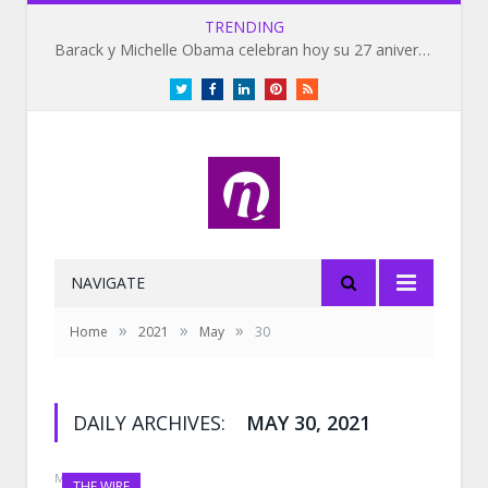
TRENDING
Barack y Michelle Obama celebran hoy su 27 aniversario de bodas
Twitter
Facebook
LinkedIn
Pinterest
RSS
NAVIGATE
»
»
»
Home
2021
May
30
DAILY ARCHIVES:
MAY 30, 2021
MAY 30, 2021
THE WIRE