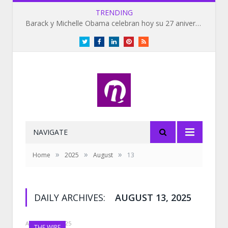
TRENDING
Barack y Michelle Obama celebran hoy su 27 aniversario de bodas
Twitter
Facebook
LinkedIn
Pinterest
RSS
NAVIGATE
»
»
»
Home
2025
August
13
DAILY ARCHIVES:
AUGUST 13, 2025
AUGUST 13, 2025
THE WIRE