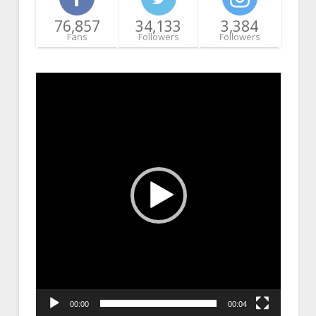
76,857
34,133
3,384
Fans
Followers
Followers
Video
Player
00:00
00:04