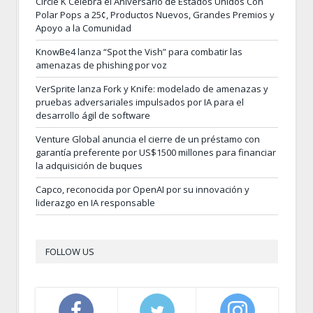
Circle K Celebra el Aniversario de Estados Unidos Con
Polar Pops a 25¢, Productos Nuevos, Grandes Premios y
Apoyo a la Comunidad
KnowBe4 lanza “Spot the Vish” para combatir las
amenazas de phishing por voz
VerSprite lanza Fork y Knife: modelado de amenazas y
pruebas adversariales impulsados por IA para el
desarrollo ágil de software
Venture Global anuncia el cierre de un préstamo con
garantía preferente por US$1500 millones para financiar
la adquisición de buques
Capco, reconocida por OpenAI por su innovación y
liderazgo en IA responsable
FOLLOW US