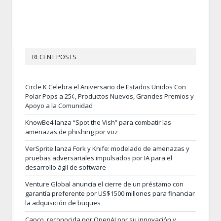
RECENT POSTS
Circle K Celebra el Aniversario de Estados Unidos Con
Polar Pops a 25¢, Productos Nuevos, Grandes Premios y
Apoyo a la Comunidad
KnowBe4 lanza “Spot the Vish” para combatir las
amenazas de phishing por voz
VerSprite lanza Fork y Knife: modelado de amenazas y
pruebas adversariales impulsados por IA para el
desarrollo ágil de software
Venture Global anuncia el cierre de un préstamo con
garantía preferente por US$1500 millones para financiar
la adquisición de buques
Capco, reconocida por OpenAI por su innovación y