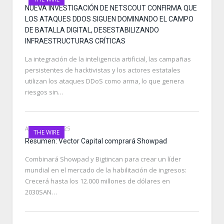
NUEVA INVESTIGACIÓN DE NETSCOUT CONFIRMA QUE
LOS ATAQUES DDOS SIGUEN DOMINANDO EL CAMPO
DE BATALLA DIGITAL, DESESTABILIZANDO
INFRAESTRUCTURAS CRÍTICAS
La integración de la inteligencia artificial, las campañas
persistentes de hacktivistas y los actores estatales
utilizan los ataques DDoS como arma, lo que genera
riesgos sin…
AUGUST 27, 2025
THE WIRE
Resumen: Vector Capital comprará Showpad
Combinará Showpad y Bigtincan para crear un líder
mundial en el mercado de la habilitación de ingresos:
Crecerá hasta los 12.000 millones de dólares en
2030SAN…