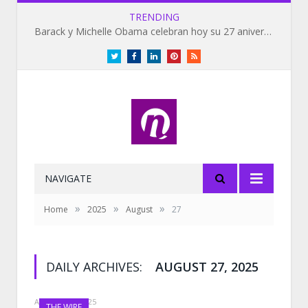
TRENDING
Barack y Michelle Obama celebran hoy su 27 aniversario de bodas
Twitter
Facebook
LinkedIn
Pinterest
RSS
NAVIGATE
»
»
»
Home
2025
August
27
DAILY ARCHIVES:
AUGUST 27, 2025
AUGUST 27, 2025
THE WIRE