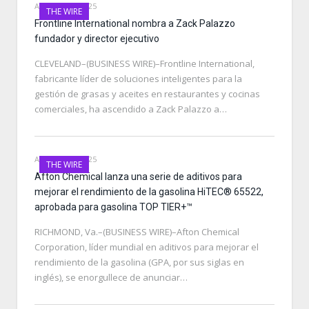
AUGUST 27, 2025
THE WIRE
Frontline International nombra a Zack Palazzo
fundador y director ejecutivo
CLEVELAND–(BUSINESS WIRE)–Frontline International,
fabricante líder de soluciones inteligentes para la
gestión de grasas y aceites en restaurantes y cocinas
comerciales, ha ascendido a Zack Palazzo a…
AUGUST 27, 2025
THE WIRE
Afton Chemical lanza una serie de aditivos para
mejorar el rendimiento de la gasolina HiTEC® 65522,
aprobada para gasolina TOP TIER+™
RICHMOND, Va.–(BUSINESS WIRE)–Afton Chemical
Corporation, líder mundial en aditivos para mejorar el
rendimiento de la gasolina (GPA, por sus siglas en
inglés), se enorgullece de anunciar…