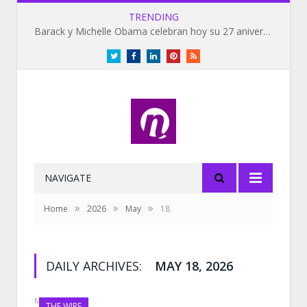
TRENDING
Barack y Michelle Obama celebran hoy su 27 aniversario de bodas
Twitter
Facebook
LinkedIn
Pinterest
RSS
NAVIGATE
»
»
»
Home
2026
May
18
DAILY ARCHIVES:
MAY 18, 2026
MAY 18, 2026
THE WIRE