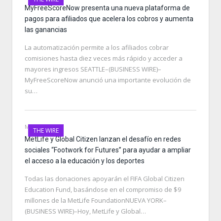
MyFreeScoreNow presenta una nueva plataforma de
pagos para afiliados que acelera los cobros y aumenta
las ganancias
La automatización permite a los afiliados cobrar
comisiones hasta diez veces más rápido y acceder a
mayores ingresos SEATTLE–(BUSINESS WIRE)–
MyFreeScoreNow anunció una importante evolución de
su…
MAY 18, 2026
THE WIRE
MetLife y Global Citizen lanzan el desafío en redes
sociales “Footwork for Futures” para ayudar a ampliar
el acceso a la educación y los deportes
Todas las donaciones apoyarán el FIFA Global Citizen
Education Fund, basándose en el compromiso de $9
millones de la MetLife FoundationNUEVA YORK–
(BUSINESS WIRE)–Hoy, MetLife y Global…