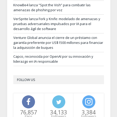
KnowBe4 lanza “Spot the Vish” para combatir las
amenazas de phishing por voz
VerSprite lanza Fork y Knife: modelado de amenazas y
pruebas adversariales impulsados por IA para el
desarrollo ágil de software
Venture Global anuncia el cierre de un préstamo con
garantía preferente por US$1500 millones para financiar
la adquisición de buques
Capco, reconocida por OpenAI por su innovación y
liderazgo en IA responsable
FOLLOW US
76,857
34,133
3,384
Fans
Followers
Followers