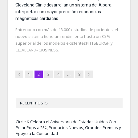
Cleveland Clinic desarrollan un sistema de IA para
interpretar con mayor precisión resonancias
magnéticas cardíacas
Entrenado con más de 13.000 estudios de pacientes, el
nuevo sistema tiene un rendimiento hasta un 35 %
superior al de los modelos existentesPITTSBURGH y
CLEVELAND–(BUSINESS…
Previous
Next
1
2
3
4
…
8
RECENT POSTS
Circle K Celebra el Aniversario de Estados Unidos Con
Polar Pops a 25¢, Productos Nuevos, Grandes Premios y
Apoyo a la Comunidad