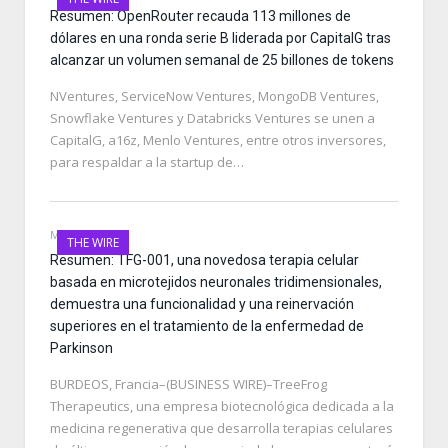
Resumen: OpenRouter recauda 113 millones de
dólares en una ronda serie B liderada por CapitalG tras
alcanzar un volumen semanal de 25 billones de tokens
NVentures, ServiceNow Ventures, MongoDB Ventures,
Snowflake Ventures y Databricks Ventures se unen a
CapitalG, a16z, Menlo Ventures, entre otros inversores,
para respaldar a la startup de…
MAY 25, 2026
THE WIRE
Resumen: TFG-001, una novedosa terapia celular
basada en microtejidos neuronales tridimensionales,
demuestra una funcionalidad y una reinervación
superiores en el tratamiento de la enfermedad de
Parkinson
BURDEOS, Francia–(BUSINESS WIRE)–TreeFrog
Therapeutics, una empresa biotecnológica dedicada a la
medicina regenerativa que desarrolla terapias celulares