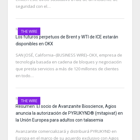
seguridad con el…
MAY 24, 2026
THE WIRE
Los futuros perpetuos de Brent y WTI de ICE estarán
disponibles en OKX
SAN JOSÉ, California–(BUSINESS WIRE)–OKX, empresa de
tecnología basada en cadena de bloques y negociación
que presta servicios a más de 120 millones de clientes
en todo…
MAY 24, 2026
THE WIRE
Resumen: El socio de Avanzanite Bioscience, Agios
anuncia la autorización de PYRUKYND® (mitapivat) en
la Unión Europea para adultos con talasemia
Avanzanite comercializará y distribuirá PYRUKYND en
Europa en el marco de su acuerdo exclusivo con Agios