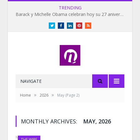
TRENDING
Barack y Michelle Obama celebran hoy su 27 aniversario de bodas
Twitter
Facebook
LinkedIn
Pinterest
RSS
NAVIGATE
»
»
Home
2026
May
(Page 2)
MONTHLY ARCHIVES:
MAY, 2026
MAY 27, 2026
THE WIRE