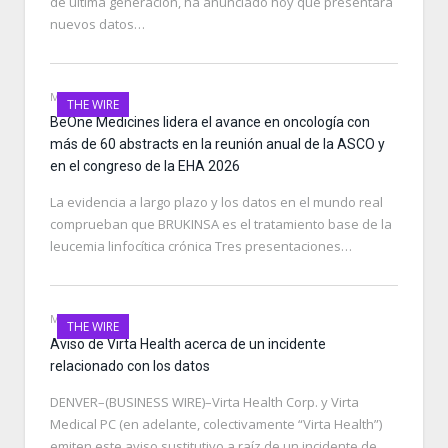
de última generación, ha anunciado hoy que presentará
nuevos datos…
MAY 24, 2026
THE WIRE
BeOne Medicines lidera el avance en oncología con
más de 60 abstracts en la reunión anual de la ASCO y
en el congreso de la EHA 2026
La evidencia a largo plazo y los datos en el mundo real
comprueban que BRUKINSA es el tratamiento base de la
leucemia linfocítica crónica Tres presentaciones…
MAY 24, 2026
THE WIRE
Aviso de Virta Health acerca de un incidente
relacionado con los datos
DENVER–(BUSINESS WIRE)–Virta Health Corp. y Virta
Medical PC (en adelante, colectivamente “Virta Health”)
emiten este aviso sustitutivo a raíz de un incidente de