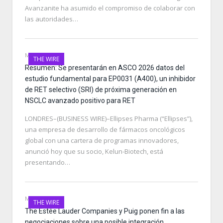
Avanzanite ha asumido el compromiso de colaborar con
las autoridades…
MAY 24, 2026
THE WIRE
Resumen: Se presentarán en ASCO 2026 datos del
estudio fundamental para EP0031 (A400), un inhibidor
de RET selectivo (SRI) de próxima generación en
NSCLC avanzado positivo para RET
LONDRES–(BUSINESS WIRE)–Ellipses Pharma (“Ellipses”),
una empresa de desarrollo de fármacos oncológicos
global con una cartera de programas innovadores,
anunció hoy que su socio, Kelun-Biotech, está
presentando…
MAY 22, 2026
THE WIRE
The Estée Lauder Companies y Puig ponen fin a las
negociaciones sobre una posible integración