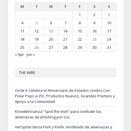
M
T
W
T
F
S
S
1
2
3
4
5
6
7
8
9
10
11
12
13
14
15
16
17
18
19
20
21
22
23
24
25
26
27
28
29
30
31
« Apr
Jun »
THE WIRE
Circle K Celebra el Aniversario de Estados Unidos Con
Polar Pops a 25¢, Productos Nuevos, Grandes Premios y
Apoyo a la Comunidad
KnowBe4 lanza “Spot the Vish” para combatir las
amenazas de phishing por voz
VerSprite lanza Fork y Knife: modelado de amenazas y