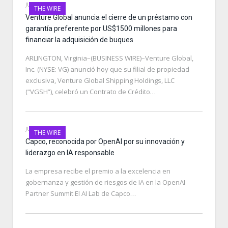
JUNE 28, 2026
THE WIRE
Venture Global anuncia el cierre de un préstamo con
garantía preferente por US$1500 millones para
financiar la adquisición de buques
ARLINGTON, Virginia–(BUSINESS WIRE)–Venture Global,
Inc. (NYSE: VG) anunció hoy que su filial de propiedad
exclusiva, Venture Global Shipping Holdings, LLC
(“VGSH”), celebró un Contrato de Crédito…
JUNE 28, 2026
THE WIRE
Capco, reconocida por OpenAI por su innovación y
liderazgo en IA responsable
La empresa recibe el premio a la excelencia en
gobernanza y gestión de riesgos de IA en la OpenAI
Partner Summit El AI Lab de Capco…