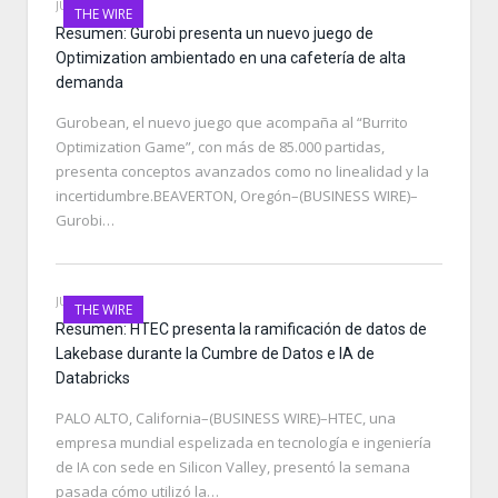
JUNE 28, 2026
THE WIRE
Resumen: Gurobi presenta un nuevo juego de
Optimization ambientado en una cafetería de alta
demanda
Gurobean, el nuevo juego que acompaña al “Burrito
Optimization Game”, con más de 85.000 partidas,
presenta conceptos avanzados como no linealidad y la
incertidumbre.BEAVERTON, Oregón–(BUSINESS WIRE)–
Gurobi…
JUNE 28, 2026
THE WIRE
Resumen: HTEC presenta la ramificación de datos de
Lakebase durante la Cumbre de Datos e IA de
Databricks
PALO ALTO, California–(BUSINESS WIRE)–HTEC, una
empresa mundial espelizada en tecnología e ingeniería
de IA con sede en Silicon Valley, presentó la semana
pasada cómo utilizó la…