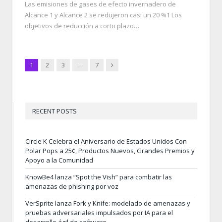
Las emisiones de gases de efecto invernadero de
Alcance 1 y Alcance 2 se redujeron casi un 20 %1 Los
objetivos de reducción a corto plazo…
Next
1
2
3
…
7
RECENT POSTS
Circle K Celebra el Aniversario de Estados Unidos Con
Polar Pops a 25¢, Productos Nuevos, Grandes Premios y
Apoyo a la Comunidad
KnowBe4 lanza “Spot the Vish” para combatir las
amenazas de phishing por voz
VerSprite lanza Fork y Knife: modelado de amenazas y
pruebas adversariales impulsados por IA para el