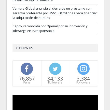
desarrollo ágil de software
Venture Global anuncia el cierre de un préstamo con
garantía preferente por US$1500 millones para financiar
la adquisición de buques
Capco, reconocida por OpenAI por su innovación y
liderazgo en IA responsable
FOLLOW US
76,857
34,133
3,384
Fans
Followers
Followers
Video
Player