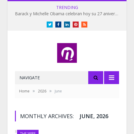
TRENDING
Barack y Michelle Obama celebran hoy su 27 aniversario de bodas
Twitter
Facebook
LinkedIn
Pinterest
RSS
NAVIGATE
»
»
Home
2026
June
MONTHLY ARCHIVES:
JUNE, 2026
JUNE 30, 2026
THE WIRE