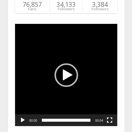
76,857
34,133
3,384
Fans
Followers
Followers
Video
Player
00:00
00:04