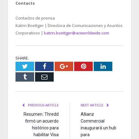
Contacts
Contactos de prensa
Katrin Boettger | Directora de Comunicaciones y Asuntos
Corporativos |
katrin.boettger@aciworldwide.com
SHARE.
Twitter
Facebook
Google+
Pinterest
LinkedIn
Tumblr
Email
PREVIOUS ARTICLE
NEXT ARTICLE
Resumen: Thredd
Allianz
firmó un acuerdo
Commercial
histórico para
inaugurará un hub
habilitar Visa
para