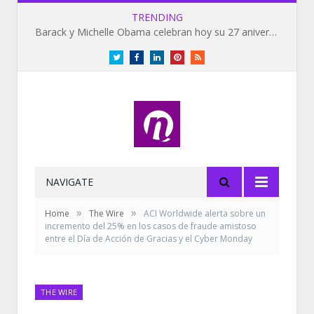
TRENDING
Barack y Michelle Obama celebran hoy su 27 aniversario de bodas
Twitter
Facebook
LinkedIn
Pinterest
RSS
NAVIGATE
»
»
Home
The Wire
ACI Worldwide alerta sobre un
incremento del 25% en los casos de fraude amistoso
entre el Día de Acción de Gracias y el Cyber Monday
THE WIRE