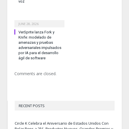
voz
JUNE 28, 2026
VerSprite lanza Fork y
Knife: modelado de
amenazas y pruebas
adversariales impulsados
por IA para el desarrollo
ágil de software
Comments are closed.
RECENT POSTS
Circle K Celebra el Aniversario de Estados Unidos Con
Polar Pops a 25¢, Productos Nuevos, Grandes Premios y