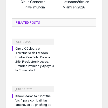
Cloud Connect a
Latinoamérica en
nivel mundial
Miami en 2026
RELATED
POSTS
JULY 1, 2026
Circle K Celebra el
Aniversario de Estados
Unidos Con Polar Pops a
25¢, Productos Nuevos,
Grandes Premios y Apoyo a
la Comunidad
JUNE 30, 2026
KnowBe4 lanza “Spot the
Vish” para combatir las
amenazas de phishing por