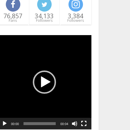
76,857
34,133
3,384
Fans
Followers
Followers
ideo
layer
00:00
00:04