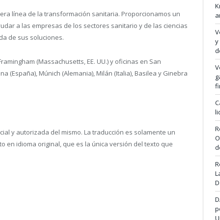
K
mera línea de la transformación sanitaria. Proporcionamos un
a
dar a las empresas de los sectores sanitario y de las ciencias
V
vida de sus soluciones.
y
d
 Framingham (Massachusetts, EE. UU.) y oficinas en San
V
lona (España), Múnich (Alemania), Milán (Italia), Basilea y Ginebra
g
f
C
l
R
ficial y autorizada del mismo. La traducción es solamente un
O
en idioma original, que es la única versión del texto que
d
R
L
D
D
p
U