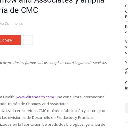
C
oría de CMC
C
P
No Comments
K
a
+
Google+
V
y
d
V
llo de productos farmacéuticos complementará la gama de servicios
g
f
C
l
 Health (
www.alirahealth.com
), una consultora internacional
la adquisición de Chamow and Associates
cializada en servicios CMC (química, fabricación y control) con
a las divisiones de Desarrollo de Productos y Prácticas
zados en la fabricación de productos biológicos, garantía de