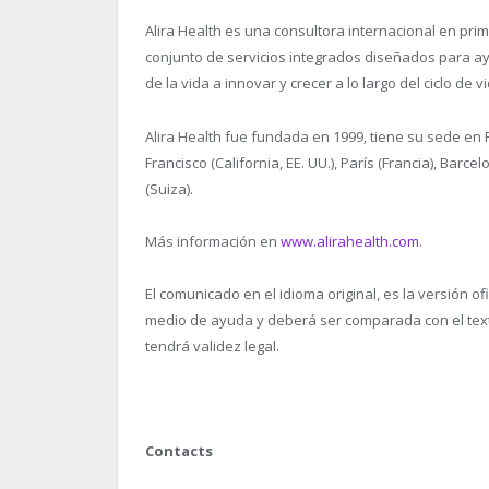
Alira Health es una consultora internacional en pri
conjunto de servicios integrados diseñados para ayu
de la vida a innovar y crecer a lo largo del ciclo de 
Alira Health fue fundada en 1999, tiene su sede en
Francisco (California, EE. UU.), París (Francia), Barce
(Suiza).
Más información en
www.alirahealth.com
.
El comunicado en el idioma original, es la versión o
medio de ayuda y deberá ser comparada con el texto 
tendrá validez legal.
Contacts