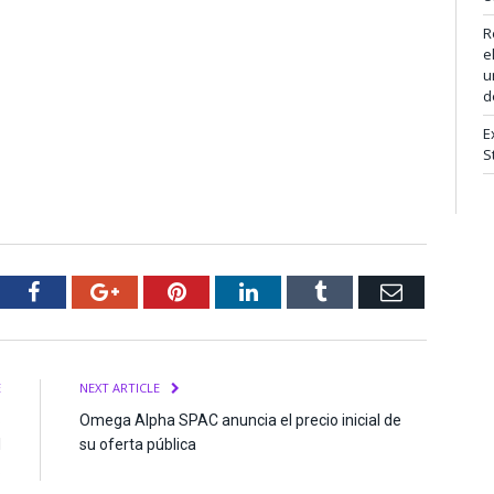
R
e
u
d
E
S
tter
Facebook
Google+
Pinterest
LinkedIn
Tumblr
Email
E
NEXT ARTICLE
S
Omega Alpha SPAC anuncia el precio inicial de
l
su oferta pública
.