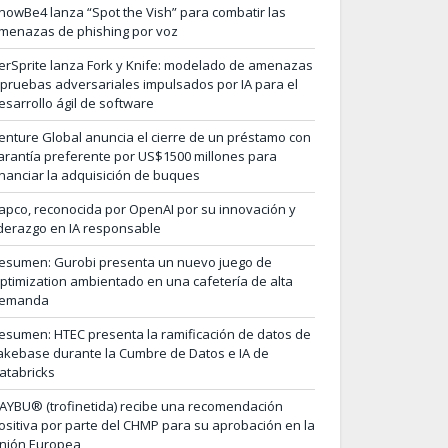
nowBe4 lanza “Spot the Vish” para combatir las
menazas de phishing por voz
erSprite lanza Fork y Knife: modelado de amenazas
 pruebas adversariales impulsados por IA para el
esarrollo ágil de software
enture Global anuncia el cierre de un préstamo con
arantía preferente por US$1500 millones para
inanciar la adquisición de buques
apco, reconocida por OpenAI por su innovación y
iderazgo en IA responsable
esumen: Gurobi presenta un nuevo juego de
ptimization ambientado en una cafetería de alta
emanda
esumen: HTEC presenta la ramificación de datos de
akebase durante la Cumbre de Datos e IA de
atabricks
AYBU® (trofinetida) recibe una recomendación
ositiva por parte del CHMP para su aprobación en la
nión Europea