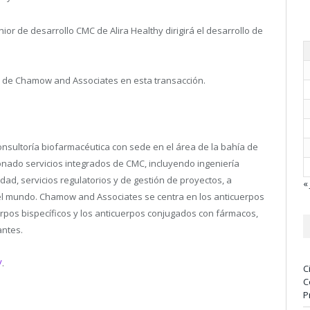
r de desarrollo CMC de Alira Healthy dirigirá el desarrollo de
ro de Chamow and Associates en esta transacción.
sultoría biofarmacéutica con sede en el área de la bahía de
nado servicios integrados de CMC, incluyendo ingeniería
idad, servicios regulatorios y de gestión de proyectos, a
« 
 el mundo. Chamow and Associates se centra en los anticuerpos
erpos bispecíficos y los anticuerpos conjugados con fármacos,
antes.
/
.
C
C
P