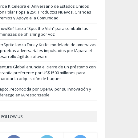
ircle K Celebra el Aniversario de Estados Unidos
on Polar Pops a 25¢, Productos Nuevos, Grandes
remios y Apoyo a la Comunidad
nowBe4 lanza “Spot the Vish” para combatir las
menazas de phishing por voz
erSprite lanza Fork y Knife: modelado de amenazas
 pruebas adversariales impulsados por IA para el
esarrollo ágil de software
enture Global anuncia el cierre de un préstamo con
arantía preferente por US$1500 millones para
inanciar la adquisición de buques
apco, reconocida por OpenAI por su innovación y
iderazgo en IA responsable
FOLLOW US