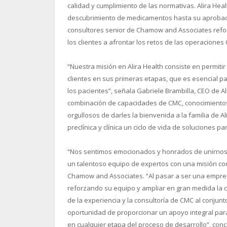
calidad y cumplimiento de las normativas. Alira Hea
descubrimiento de medicamentos hasta su aprobaci
consultores senior de Chamow and Associates reforz
los clientes a afrontar los retos de las operacione
“Nuestra misión en Alira Health consiste en permitir
clientes en sus primeras etapas, que es esencial p
los pacientes”, señala Gabriele Brambilla, CEO de 
combinación de capacidades de CMC, conocimientos 
orgullosos de darles la bienvenida a la familia de A
preclínica y clínica un ciclo de vida de soluciones p
“Nos sentimos emocionados y honrados de unirnos a 
un talentoso equipo de expertos con una misión co
Chamow and Associates. “Al pasar a ser una empre
reforzando su equipo y ampliar en gran medida la c
de la experiencia y la consultoría de CMC al conjun
oportunidad de proporcionar un apoyo integral par
en cualquier etapa del proceso de desarrollo”, co