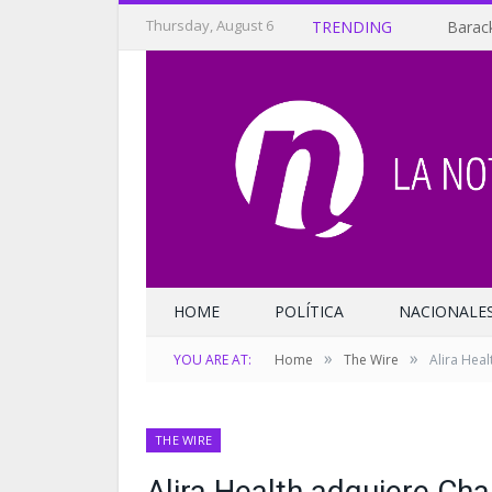
Thursday, August 6
TRENDING
Barack
HOME
POLÍTICA
NACIONALE
»
»
YOU ARE AT:
Home
The Wire
Alira Hea
THE WIRE
Alira Health adquiere Ch