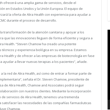
lth ofrecerá una amplia gama de servicios, desde el
ón en Estados Unidos y la Unión Europea. El equipo de
ará la oferta de Alira Health con experiencia para ayudar a
s CMC durante el proceso de desarrollo.
V
 la transformación de la atención sanitaria y apoyar a los
P
ara que las innovaciones lleguen de forma eficiente y segura a
Alira Health. “Steven Chamow ha creado una potente
técnicos y experiencia biológica en su empresa. Estamos
lira Health y de ofrecer a las empresas de biotecnología en fase
ara ayudar a llevar nuevas terapias a los pacientes”, añade.
la red de Alira Health, así como de entrar a formar parte de
mplementaria”, señala el Dr. Steven Chamow, presidente de
sa de Alira Health, Chamow and Associates podrá seguir
olaboración con nuestros clientes. Mediante la incorporación
to de servicios de Alira Health, tenemos una tremenda
a satisfacer las necesidades de las compañías farmacéuticas
ncluye Chamow.