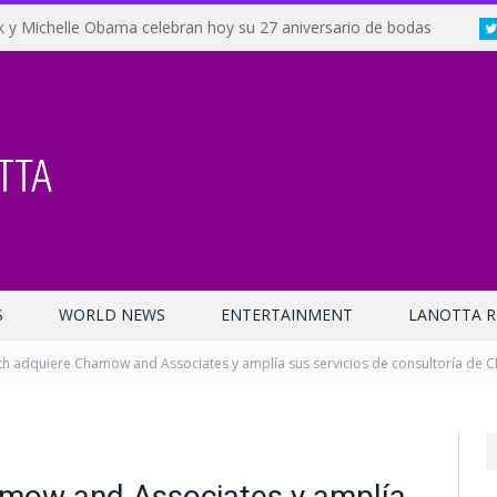
 y Michelle Obama celebran hoy su 27 aniversario de bodas
S
WORLD NEWS
ENTERTAINMENT
LANOTTA R
lth adquiere Chamow and Associates y amplía sus servicios de consultoría de 
amow and Associates y amplía