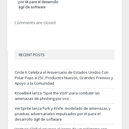
por IA para el desarrollo
ágil de software
Comments are closed.
RECENT POSTS
Circle K Celebra el Aniversario de Estados Unidos Con
Polar Pops a 25¢, Productos Nuevos, Grandes Premios y
Apoyo a la Comunidad
KnowBe4 lanza “Spot the Vish” para combatir las
amenazas de phishing por voz
VerSprite lanza Fork y Knife: modelado de amenazas y
pruebas adversariales impulsados por IA para el
desarrollo ágil de software
Venture Global anuncia el cierre de un préstamo con