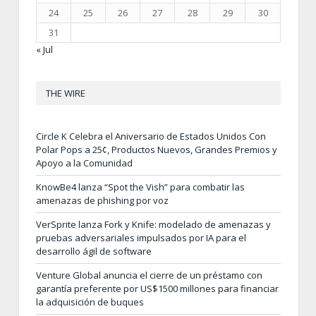
24
25
26
27
28
29
30
31
« Jul
THE WIRE
Circle K Celebra el Aniversario de Estados Unidos Con
Polar Pops a 25¢, Productos Nuevos, Grandes Premios y
Apoyo a la Comunidad
KnowBe4 lanza “Spot the Vish” para combatir las
amenazas de phishing por voz
VerSprite lanza Fork y Knife: modelado de amenazas y
pruebas adversariales impulsados por IA para el
desarrollo ágil de software
Venture Global anuncia el cierre de un préstamo con
garantía preferente por US$1500 millones para financiar
la adquisición de buques