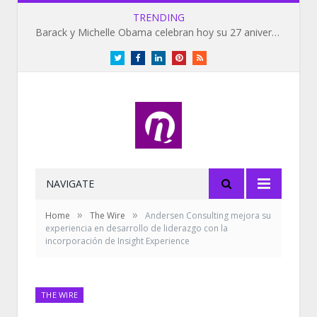
TRENDING
Barack y Michelle Obama celebran hoy su 27 aniversario de bodas
Twitter
Facebook
LinkedIn
Pinterest
RSS
NAVIGATE
»
»
Home
The Wire
Andersen Consulting mejora su
experiencia en desarrollo de liderazgo con la
incorporación de Insight Experience
THE WIRE