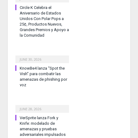
Circle K Celebra el
Aniversario de Estados
Unidos Con Polar Pops a
25¢, Productos Nuevos,
Grandes Premios y Apoyo a
la Comunidad
JUNE 30, 2026
KnowBe4 lanza “Spot the
Vish” para combatir las
amenazas de phishing por
voz
JUNE 28, 2026
VerSprite lanza Fork y
Knife: modelado de
amenazas y pruebas
adversariales impulsados