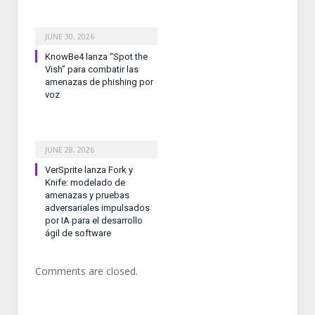
JUNE 30, 2026
KnowBe4 lanza “Spot the
Vish” para combatir las
amenazas de phishing por
voz
JUNE 28, 2026
VerSprite lanza Fork y
Knife: modelado de
amenazas y pruebas
adversariales impulsados
por IA para el desarrollo
ágil de software
Comments are closed.