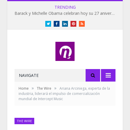
TRENDING
Barack y Michelle Obama celebran hoy su 27 aniversario de bodas
Twitter
Facebook
LinkedIn
Pinterest
RSS
NAVIGATE
»
»
Home
The Wire
Ariana Arciniega, experta de la
industria, liderará el impulso de comercialización
mundial de Intercept Music
THE WIRE