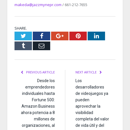
makeda@jazzmynepr.com
/ 661-212-7655
SHARE.
Twitter
Facebook
Google+
Pinterest
LinkedIn
Tumblr
Email
PREVIOUS ARTICLE
NEXT ARTICLE
Desde los
Los
emprendedores
desarrolladores
individuales hasta
de videojuegos ya
Fortune 500:
pueden
Amazon Business
aprovechar la
ahora potencia a 8
visibilidad
millones de
completa del valor
organizaciones, al
de vida útil y del