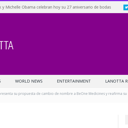
 y Michelle Obama celebran hoy su 27 aniversario de bodas
S
WORLD NEWS
ENTERTAINMENT
LANOTTA R
resenta su propuesta de cambio de nombre a BeOne Medicines y reafirma su m