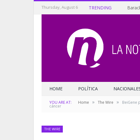
Thursday, August 6
TRENDING
Barack
HOME
POLÍTICA
NACIONALE
»
»
YOU ARE AT:
Home
The Wire
BeiGene p
cáncer
THE WIRE