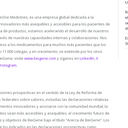
U
R
BeOne Medicines, es una empresa global dedicada a la
e
u
 innovadores más asequibles y accesibles para los pacientes de
d
ra de productos, estamos acelerando el desarrollo de nuestros
vés de nuestras capacidades internas y colaboraciones. Nos
E
S
ceso a los medicamentos para muchos más pacientes que los
11 000 colegas, y en crecimiento, se extiende por los cinco
eiGene, visite
www.beigene.com
y síganos en
LinkedIn
,
X
Instagram
.
ciones prospectivas en el sentido de la Ley de Reforma de
s federales sobre valores, incluidas las declaraciones relativas
mentos innovadores y asociarse con la comunidad mundial; la
os sean más accesibles y asequibles; el crecimiento futuro de
 y objetivos de BeiGene bajo el título “Acerca de BeiGene”. Los
e los indicados en las declaraciones prospectivas como