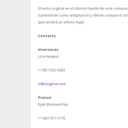
El texto original en el idioma fuente de este comuni
suministran como adaptación y deben cotejarse con e
que tendrá un efecto legal.
Contacts
Inversores
Liza Heapes
+1 857-302-5663
ir@beigene.com
Prensa
Kyle Blankenship
+1 667-351-5176