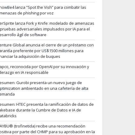
nowBe4 lanza “Spot the Vish” para combatir las
menazas de phishing por voz
erSprite lanza Fork y Knife: modelado de amenazas
 pruebas adversariales impulsados por IA para el
esarrollo ágil de software
enture Global anuncia el cierre de un préstamo con
arantía preferente por US$1500 millones para
inanciar la adquisición de buques
apco, reconocida por OpenAI por su innovación y
iderazgo en IA responsable
esumen: Gurobi presenta un nuevo juego de
ptimization ambientado en una cafetería de alta
emanda
esumen: HTEC presenta la ramificación de datos de
akebase durante la Cumbre de Datos e IA de
atabricks
AYBU® (trofinetida) recibe una recomendación
ositiva por parte del CHMP para su aprobación en la