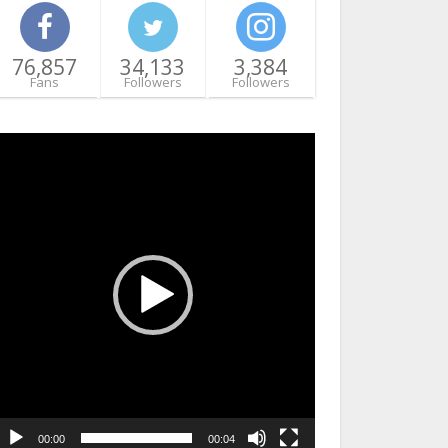
76,857
34,133
3,384
Fans
Followers
Followers
ideo
layer
00:00
00:04