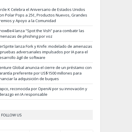
ircle K Celebra el Aniversario de Estados Unidos
on Polar Pops a 25¢, Productos Nuevos, Grandes
remios y Apoyo a la Comunidad
nowBe4 lanza “Spot the Vish” para combatir las
menazas de phishing por voz
erSprite lanza Fork y Knife: modelado de amenazas
 pruebas adversariales impulsados por IA para el
esarrollo ágil de software
enture Global anuncia el cierre de un préstamo con
arantía preferente por US$1500 millones para
inanciar la adquisición de buques
apco, reconocida por OpenAI por su innovación y
iderazgo en IA responsable
FOLLOW US