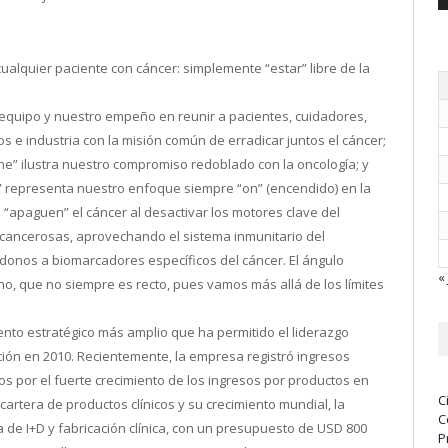
ualquier paciente con cáncer: simplemente “estar” libre de la
equipo y nuestro empeño en reunir a pacientes, cuidadores,
nos e industria con la misión común de erradicar juntos el cáncer;
One” ilustra nuestro compromiso redoblado con la oncología; y
e” representa nuestro enfoque siempre “on” (encendido) en la
paguen” el cáncer al desactivar los motores clave del
s cancerosas, aprovechando el sistema inmunitario del
ndonos a biomarcadores específicos del cáncer. El ángulo
« 
o, que no siempre es recto, pues vamos más allá de los límites
nto estratégico más amplio que ha permitido el liderazgo
ión en 2010. Recientemente, la empresa registró ingresos
os por el fuerte crecimiento de los ingresos por productos en
C
artera de productos clínicos y su crecimiento mundial, la
C
a de I+D y fabricación clínica, con un presupuesto de USD 800
P