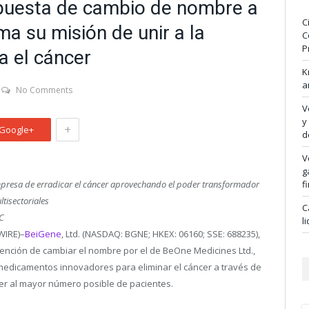
puesta de cambio de nombre a
C
a su misión de unir a la
C
P
a el cáncer
K
a
No Comments
V
y
+
Google+
d
V
g
mpresa de erradicar el cáncer aprovechando el poder transformador
f
tisectoriales
C
C
l
WIRE)–
BeiGene
, Ltd. (NASDAQ: BGNE; HKEX: 06160; SSE: 688235),
ención de cambiar el nombre por el de BeOne Medicines Ltd.,
medicamentos innovadores para eliminar el cáncer a través de
er al mayor número posible de pacientes.