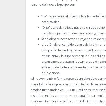
diseño del nuevo logotipo son:
“Be” representa el objetivo fundamental de c
enfermedad;
“One” pone de relieve nuestra unidad como 
científicos, profesionales sanitarios, gobier
la palabra “Onc” escrita en rojo dentro de “
el botón de encendido dentro de la última “
búsqueda de medicamentos novedosos que “a
crecimiento y la supervivencia de las célula
organismo para atacar los tumores y dirigié
inclinado del botón representa nuestro camin
de la ciencia.
El nuevo nombre forma parte de un plan de crecimie
mundial de la empresa en oncología desde su creac
totales trimestrales de USD 1000 millones, impulsad
Estados Unidos y Europa. Para respaldar su amplia c
empresa inauguró en julio sus instalaciones insigni