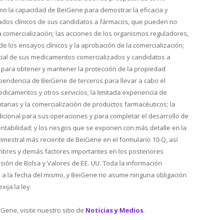
mo la capacidad de BeiGene para demostrar la eficacia y
tados clínicos de sus candidatos a fármacos, que pueden no
la comercialización; las acciones de los organismos reguladores,
de los ensayos clínicos y la aprobación de la comercialización;
rcial de sus medicamentos comercializados y candidatos a
 para obtener y mantener la protección de la propiedad
ependencia de BeiGene de terceros para llevar a cabo el
medicamentos y otros servicios; la limitada experiencia de
rias y la comercialización de productos farmacéuticos; la
cional para sus operaciones y para completar el desarrollo de
ntabilidad; y los riesgos que se exponen con más detalle en la
trimestral más reciente de BeiGene en el formulario 10-Q, así
mbres y demás factores importantes en los posteriores
ón de Bolsa y Valores de EE. UU. Toda la información
 a la fecha del mismo, y BeiGene no asume ninguna obligación
ija la ley.
Gene, visite nuestro sitio de
Noticias y Medios
.