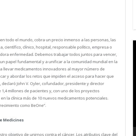
 en todo el mundo, cobra un precio inmenso a las personas, las
V
 científico, clínico, hospital, responsable político, empresa o
P
adora enfermedad. Debemos trabajar todos juntos para vencer,
 papel fundamental y a unificar a la comunidad mundial en la
ita a llevar medicamentos innovadores al mayor número de
car y abordar los retos que impiden el acceso para hacer que
 declaró John V. Oyler, cofundador, presidente y director
1,4 millones de pacientes y, con uno de los proyectos
s en la clínica más de 10 nuevos medicamentos potenciales.
crecimiento como BeOne”.
ne Medicines
ro objetivo de unirnos contra el cáncer. Los atributos clave del