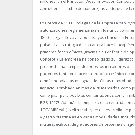
millones, en el Princeton West Innovation Campus d
aprueben el cambio de nombre, las acciones de la
Los cerca de 11 000 colegas de la empresa han logra
autorizaciones reglamentarias en los cinco continen
1800 colegas, lleva a cabo ensayos clínicos en Europ
países. La estrategia de su cartera hace hincapié e
primeras fases clínicas, gracias a su enfoque de ope
Concept”). La empresa ha consolidado su liderazg
prospecto más amplio de todos los inhibidores de la B
pacientes tanto en leucemia linfocítica crónica de 
demás neoplasias malignas de células B aprobadas
impacto, aprobado en más de 70 mercados, como pi
como pilar para posibles combinaciones con el inhib
BGB-16673. Además, la empresa está centrada en ref
1 TEVIMBRA
®
(tislelizumab) y en el desarrollo de 
y gastrointestinales en varias modalidades, inclui
multiespecíficos, degradadores de proteínas dirigi