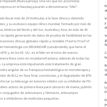
e Hopewell (Nueva Jersey). Una vez que los accionistas
K
 empresa en el Nasdaq pasarán a denominarse “ONC”.
a
do llevar más de 20 moléculas a la fase clínica y obtenido
V
y
tes, y su exclusivo equipo clínico mundial, formado por más de
d
a, América del Norte y del Sur, Australia y Asia, en más de 45
n la rápida generación de datos de prueba de factibilidad en las
V
g
raciones clínicas globales rápido y rentable (“Fast to Proof of
f
o en hematología con BRUKINSA
®
(zanubrutinib), que tiene el
TK y, en los EE. UU., es el líder en el inicio de nuevos
C
l
primera línea como en recaída/refractaria, además de todas las
. La empresa está impulsando este tratamiento de gran
R
edra angular de su franquicia hematológica en monoterapia y
O
d
idor de BCL2 en fase final, sonrotoclax, y el degradador de BTK
orzar su liderazgo en tumores sólidos con su inhibidor de PD-
R
posibles activos de primera línea para cánceres de mama, pulmón
L
D
dos conjugados de anticuerpos y fármacos, anticuerpos
dos e inhibidores de moléculas pequeñas.
D
p