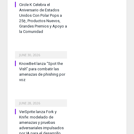
Circle K Celebra el
Aniversario de Estados
Unidos Con Polar Pops a
25¢, Productos Nuevos,
Grandes Premios y Apoyo a
la Comunidad
JUNE 30, 2026
KnowBe4 lanza “Spot the
Vish” para combatir las
amenazas de phishing por
voz
JUNE 28, 2026
VerSprite lanza Fork y
Knife: modelado de
amenazas y pruebas
adversariales impulsados
por IA para el desarrollo