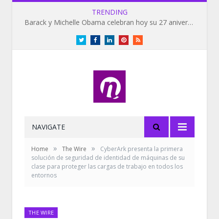
TRENDING
Barack y Michelle Obama celebran hoy su 27 aniversario de bodas
Twitter
Facebook
LinkedIn
Pinterest
RSS
NAVIGATE
»
»
Home
The Wire
CyberArk presenta la primera
solución de seguridad de identidad de máquinas de su
clase para proteger las cargas de trabajo en todos los
entornos
THE WIRE