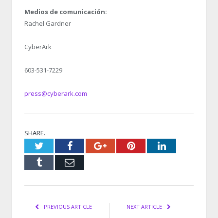
Medios de comunicación:
Rachel Gardner
CyberArk
603-531-7229
press@cyberark.com
SHARE.
Twitter
Facebook
Google+
Pinterest
LinkedIn
Tumblr
Email
PREVIOUS ARTICLE
NEXT ARTICLE