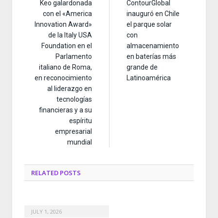
Keo galardonada
ContourGlobal
con el «America
inauguró en Chile
Innovation Award»
el parque solar
de la Italy USA
con
Foundation en el
almacenamiento
Parlamento
en baterías más
italiano de Roma,
grande de
en reconocimiento
Latinoamérica
al liderazgo en
tecnologías
financieras y a su
espíritu
empresarial
mundial
RELATED
POSTS
JULY 1, 2026