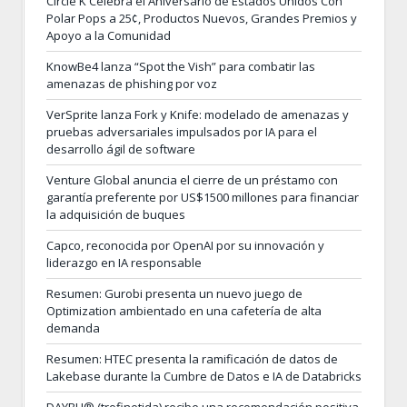
Circle K Celebra el Aniversario de Estados Unidos Con
Polar Pops a 25¢, Productos Nuevos, Grandes Premios y
Apoyo a la Comunidad
KnowBe4 lanza “Spot the Vish” para combatir las
amenazas de phishing por voz
VerSprite lanza Fork y Knife: modelado de amenazas y
pruebas adversariales impulsados por IA para el
desarrollo ágil de software
Venture Global anuncia el cierre de un préstamo con
garantía preferente por US$1500 millones para financiar
la adquisición de buques
Capco, reconocida por OpenAI por su innovación y
liderazgo en IA responsable
Resumen: Gurobi presenta un nuevo juego de
Optimization ambientado en una cafetería de alta
demanda
Resumen: HTEC presenta la ramificación de datos de
Lakebase durante la Cumbre de Datos e IA de Databricks
DAYBU® (trofinetida) recibe una recomendación positiva