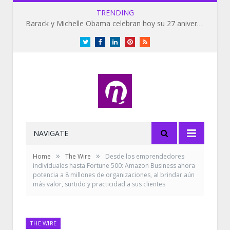
TRENDING
Barack y Michelle Obama celebran hoy su 27 aniversario de bodas
Twitter
Facebook
LinkedIn
Pinterest
RSS
NAVIGATE
»
»
Home
The Wire
Desde los emprendedores
individuales hasta Fortune 500: Amazon Business ahora
potencia a 8 millones de organizaciones, al brindar aún
más valor, surtido y practicidad a sus clientes
THE WIRE