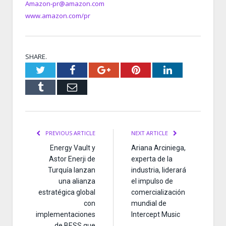
Amazon-pr@amazon.com
www.amazon.com/pr
SHARE.
Twitter
Facebook
Google+
Pinterest
LinkedIn
Tumblr
Email
PREVIOUS ARTICLE
NEXT ARTICLE
Energy Vault y
Ariana Arciniega,
Astor Enerji de
experta de la
Turquía lanzan
industria, liderará
una alianza
el impulso de
estratégica global
comercialización
con
mundial de
implementaciones
Intercept Music
de BESS que