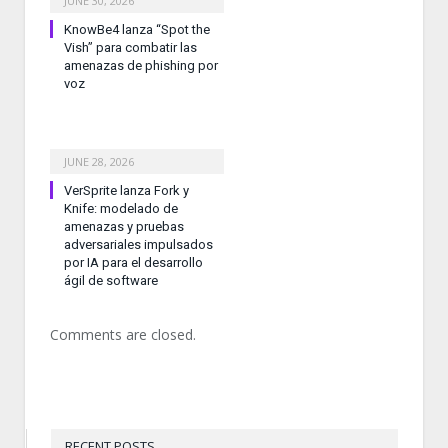
JUNE 30, 2026
KnowBe4 lanza “Spot the
Vish” para combatir las
amenazas de phishing por
voz
JUNE 28, 2026
VerSprite lanza Fork y
Knife: modelado de
amenazas y pruebas
adversariales impulsados
por IA para el desarrollo
ágil de software
Comments are closed.
RECENT POSTS