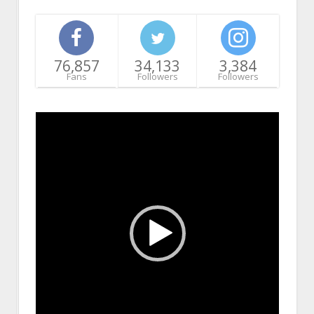
76,857
34,133
3,384
Fans
Followers
Followers
Video
Player