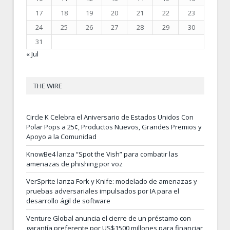
17
18
19
20
21
22
23
24
25
26
27
28
29
30
31
« Jul
THE WIRE
Circle K Celebra el Aniversario de Estados Unidos Con
Polar Pops a 25¢, Productos Nuevos, Grandes Premios y
Apoyo a la Comunidad
KnowBe4 lanza “Spot the Vish” para combatir las
amenazas de phishing por voz
VerSprite lanza Fork y Knife: modelado de amenazas y
pruebas adversariales impulsados por IA para el
desarrollo ágil de software
Venture Global anuncia el cierre de un préstamo con
garantía preferente por US$1500 millones para financiar