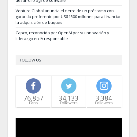
desarrollo ágil de software
Venture Global anuncia el cierre de un préstamo con
garantía preferente por US$1500 millones para financiar
la adquisición de buques
Capco, reconocida por OpenAI por su innovación y
liderazgo en IA responsable
FOLLOW US
76,857
34,133
3,384
Fans
Followers
Followers
Video
Player