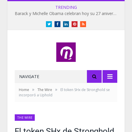
TRENDING
Barack y Michelle Obama celebran hoy su 27 aniversario de bodas
Twitter
Facebook
LinkedIn
Pinterest
RSS
NAVIGATE
»
»
Home
The Wire
El token SHx de Stronghold se
incorporó a Uphold
THE WIRE
El token SHx de Stronghold