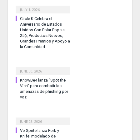
JULY 1, 2026
Circle K Celebra el
Aniversario de Estados
Unidos Con Polar Pops a
25¢, Productos Nuevos,
Grandes Premios y Apoyo a
la Comunidad
JUNE 30, 2026
KnowBe4 lanza “Spot the
Vish” para combatir las
amenazas de phishing por
voz
JUNE 28, 2026
VerSprite lanza Fork y
Knife: modelado de