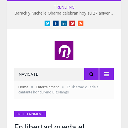
TRENDING
Barack y Michelle Obama celebran hoy su 27 aniversario de bodas
Twitter
Facebook
LinkedIn
Pinterest
RSS
NAVIGATE
»
»
Home
Entertainment
En libertad queda el
cantante hondureño Big Nango
ENTERTAINMENT
En libertad queda el