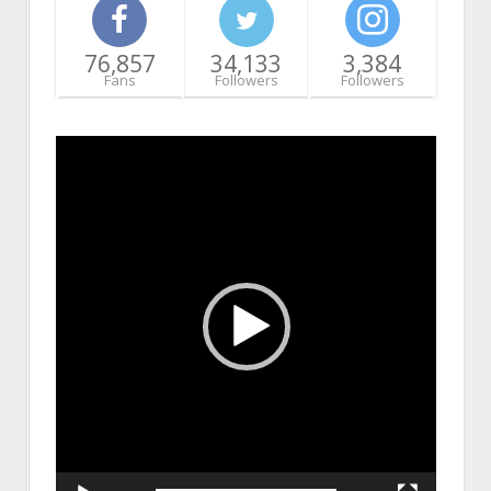
76,857
34,133
3,384
Fans
Followers
Followers
Video
Player