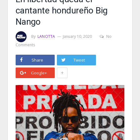
cantante hondureño Big
Nango
By
LANOTTA
January 10, 2020
No
Comments
Share
Tweet
+
Google+