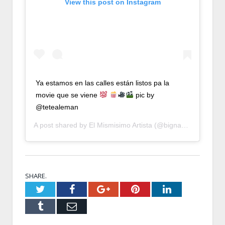
View this post on Instagram
Ya estamos en las calles están listos pa la
movie que se viene
pic by
@tetealeman
A post shared by
El Mismisimo Artista
(@bignango) on
Jan 
SHARE.
Twitter
Facebook
Google+
Pinterest
LinkedIn
Tumblr
Email