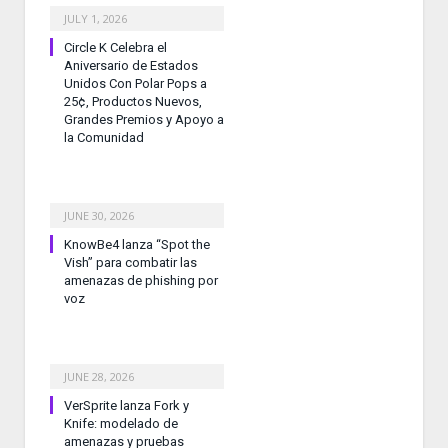
JULY 1, 2026
Circle K Celebra el
Aniversario de Estados
Unidos Con Polar Pops a
25¢, Productos Nuevos,
Grandes Premios y Apoyo a
la Comunidad
JUNE 30, 2026
KnowBe4 lanza “Spot the
Vish” para combatir las
amenazas de phishing por
voz
JUNE 28, 2026
VerSprite lanza Fork y
Knife: modelado de
amenazas y pruebas