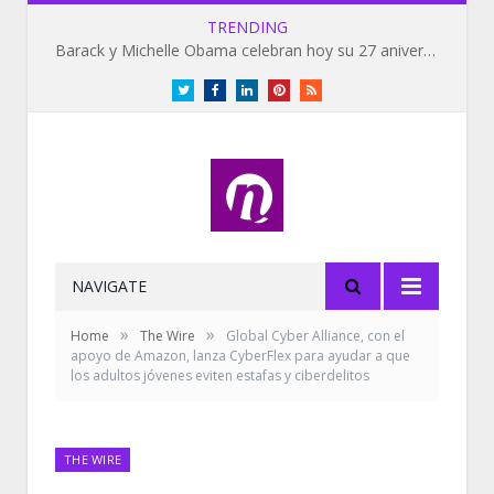
TRENDING
Barack y Michelle Obama celebran hoy su 27 aniversario de bodas
Twitter
Facebook
LinkedIn
Pinterest
RSS
NAVIGATE
»
»
Home
The Wire
Global Cyber Alliance, con el
apoyo de Amazon, lanza CyberFlex para ayudar a que
los adultos jóvenes eviten estafas y ciberdelitos
THE WIRE