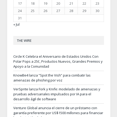
17
18
19
20
21
22
23
24
25
26
27
28
29
30
31
« Jul
THE WIRE
Circle K Celebra el Aniversario de Estados Unidos Con
Polar Pops a 25¢, Productos Nuevos, Grandes Premios y
Apoyo a la Comunidad
KnowBe4 lanza “Spot the Vish” para combatir las
amenazas de phishing por voz
VerSprite lanza Fork y Knife: modelado de amenazas y
pruebas adversariales impulsados por IA para el
desarrollo ágil de software
Venture Global anuncia el cierre de un préstamo con
garantía preferente por US$1500 millones para financiar