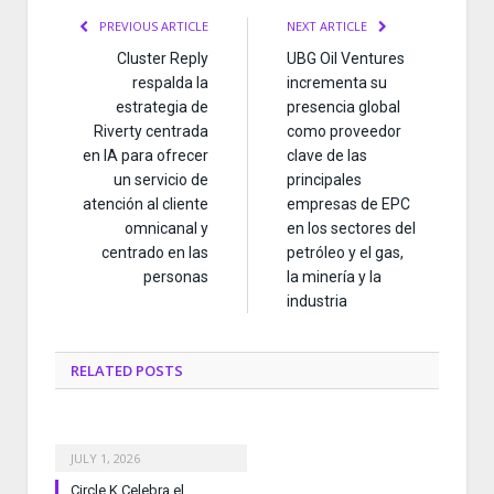
PREVIOUS ARTICLE
NEXT ARTICLE
Cluster Reply
UBG Oil Ventures
respalda la
incrementa su
estrategia de
presencia global
Riverty centrada
como proveedor
en IA para ofrecer
clave de las
un servicio de
principales
atención al cliente
empresas de EPC
omnicanal y
en los sectores del
centrado en las
petróleo y el gas,
personas
la minería y la
industria
RELATED
POSTS
JULY 1, 2026
Circle K Celebra el