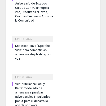
Aniversario de Estados
Unidos Con Polar Pops a
25¢, Productos Nuevos,
Grandes Premios y Apoyo a
la Comunidad
JUNE 30, 2026
KnowBe4 lanza “Spot the
Vish” para combatir las
amenazas de phishing por
voz
JUNE 28, 2026
VerSprite lanza Fork y
Knife: modelado de
amenazas y pruebas
adversariales impulsados
por IA para el desarrollo
ágil de software