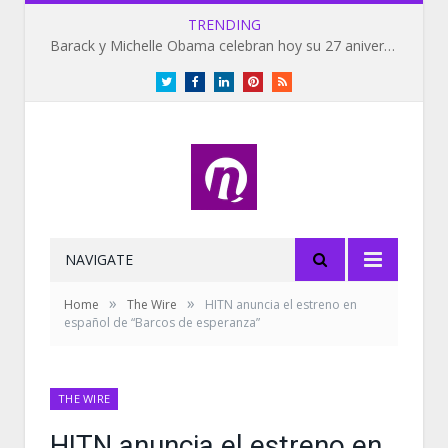
TRENDING
Barack y Michelle Obama celebran hoy su 27 aniversario de bodas
Twitter
Facebook
LinkedIn
Pinterest
RSS
NAVIGATE
»
»
Home
The Wire
HITN anuncia el estreno en
español de “Barcos de esperanza”
THE WIRE
HITN anuncia el estreno en