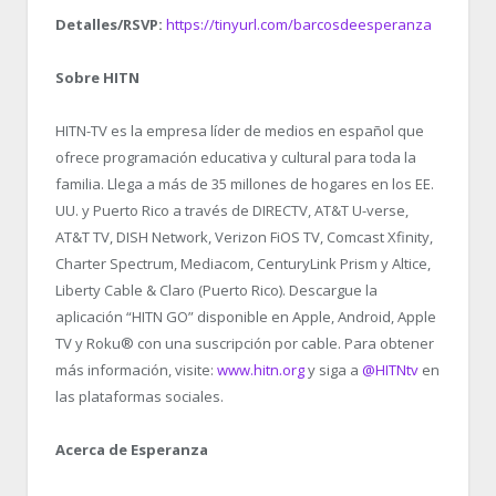
Detalles/RSVP:
https://tinyurl.com/barcosdeesperanza
Sobre HITN
HITN-TV es la empresa líder de medios en español que
ofrece programación educativa y cultural para toda la
familia. Llega a más de 35 millones de hogares en los EE.
UU. y Puerto Rico a través de DIRECTV, AT&T U-verse,
AT&T TV, DISH Network, Verizon FiOS TV, Comcast Xfinity,
Charter Spectrum, Mediacom, CenturyLink Prism y Altice,
Liberty Cable & Claro (Puerto Rico). Descargue la
aplicación “HITN GO” disponible en Apple, Android, Apple
TV y Roku
®
con una suscripción por cable. Para obtener
más información, visite:
www.hitn.org
y siga a
@HITNtv
en
las plataformas sociales.
Acerca de Esperanza