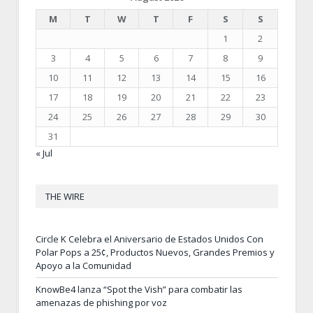
M
T
W
T
F
S
S
1
2
3
4
5
6
7
8
9
10
11
12
13
14
15
16
17
18
19
20
21
22
23
24
25
26
27
28
29
30
31
« Jul
THE WIRE
Circle K Celebra el Aniversario de Estados Unidos Con
Polar Pops a 25¢, Productos Nuevos, Grandes Premios y
Apoyo a la Comunidad
KnowBe4 lanza “Spot the Vish” para combatir las
amenazas de phishing por voz