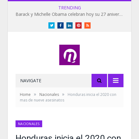
TRENDING
Barack y Michelle Obama celebran hoy su 27 aniversario de bodas
Twitter
Facebook
LinkedIn
Pinterest
RSS
NAVIGATE
»
»
Home
Nacionales
Honduras inicia el 2020 con
mas de nueve asesinatos
NACIONALES
Honduras inicia el 2020 con