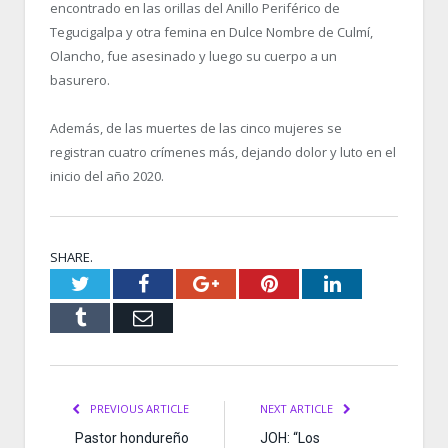
encontrado en las orillas del Anillo Periférico de
Tegucigalpa y otra femina en Dulce Nombre de Culmí,
Olancho, fue asesinado y luego su cuerpo a un
basurero.
Además, de las muertes de las cinco mujeres se
registran cuatro crímenes más, dejando dolor y luto en el
inicio del año 2020.
SHARE.
Twitter
Facebook
Google+
Pinterest
LinkedIn
Tumblr
Email
PREVIOUS ARTICLE
NEXT ARTICLE
Pastor hondureño
JOH: “Los