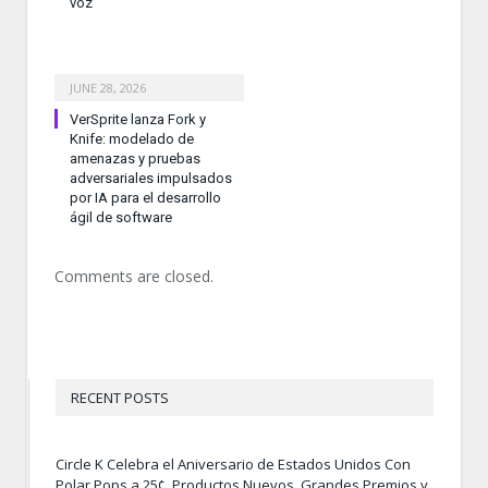
voz
JUNE 28, 2026
VerSprite lanza Fork y
Knife: modelado de
amenazas y pruebas
adversariales impulsados
por IA para el desarrollo
ágil de software
Comments are closed.
RECENT POSTS
Circle K Celebra el Aniversario de Estados Unidos Con
Polar Pops a 25¢, Productos Nuevos, Grandes Premios y