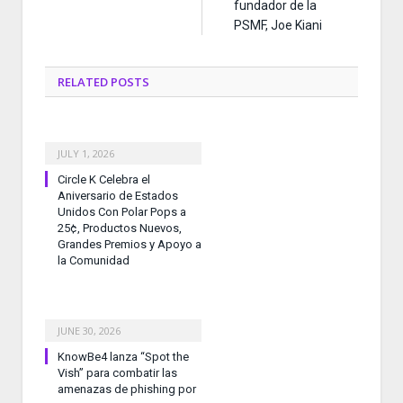
fundador de la
PSMF, Joe Kiani
RELATED
POSTS
JULY 1, 2026
Circle K Celebra el
Aniversario de Estados
Unidos Con Polar Pops a
25¢, Productos Nuevos,
Grandes Premios y Apoyo a
la Comunidad
JUNE 30, 2026
KnowBe4 lanza “Spot the
Vish” para combatir las
amenazas de phishing por