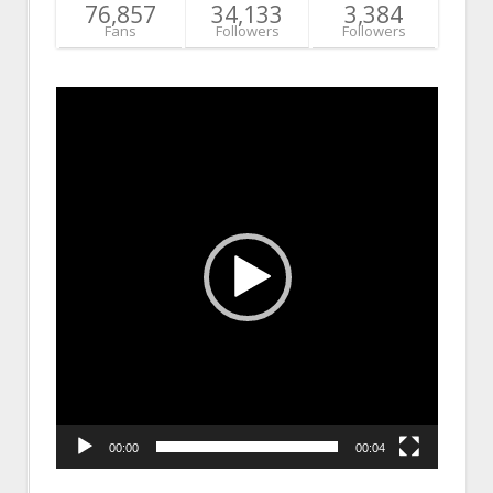
76,857
34,133
3,384
Fans
Followers
Followers
Video
Player
00:00
00:04