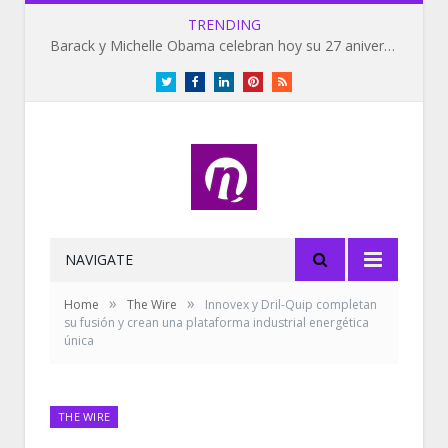
TRENDING
Barack y Michelle Obama celebran hoy su 27 aniversario de bodas
Twitter
Facebook
LinkedIn
Pinterest
RSS
NAVIGATE
»
»
Home
The Wire
Innovex y Dril-Quip completan
su fusión y crean una plataforma industrial energética
única
THE WIRE