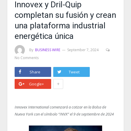
Innovex y Dril-Quip
completan su fusión y crean
una plataforma industrial
energética única
By
BUSINESS WIRE
September 7, 2024
No Comments
Share
Tweet
+
Google+
Innovex International comenzará a cotizar en la Bolsa de
Nueva York con el símbolo “INVX” el 9 de septiembre de 2024