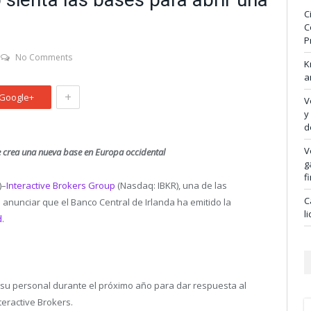
C
C
P
No Comments
K
a
+
Google+
V
y
d
V
 se crea una nueva base en Europa occidental
g
f
)–
Interactive Brokers Group
(Nasdaq: IBKR), una de las
C
 anunciar que el Banco Central de Irlanda ha emitido la
l
d
.
 su personal durante el próximo año para dar respuesta al
teractive Brokers.