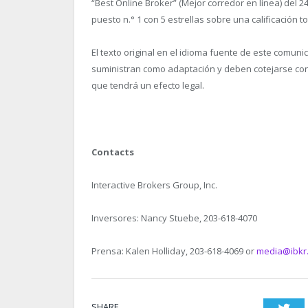
“Best Online Broker” (Mejor corredor en línea) del 2
puesto n.° 1 con 5 estrellas sobre una calificación to
El texto original en el idioma fuente de este comuni
suministran como adaptación y deben cotejarse con e
que tendrá un efecto legal.
Contacts
Interactive Brokers Group, Inc.
Inversores: Nancy Stuebe, 203-618-4070
Prensa: Kalen Holliday, 203-618-4069 or
media@ibkr
SHARE.
Twi