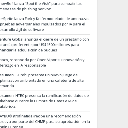
nowBe4 lanza “Spot the Vish” para combatir las
menazas de phishing por voz
erSprite lanza Fork y Knife: modelado de amenazas
 pruebas adversariales impulsados por IA para el
esarrollo ágil de software
enture Global anuncia el cierre de un préstamo con
arantía preferente por US$1500 millones para
inanciar la adquisición de buques
apco, reconocida por OpenAI por su innovación y
iderazgo en IA responsable
esumen: Gurobi presenta un nuevo juego de
ptimization ambientado en una cafetería de alta
emanda
esumen: HTEC presenta la ramificación de datos de
akebase durante la Cumbre de Datos e IA de
atabricks
AYBU® (trofinetida) recibe una recomendación
ositiva por parte del CHMP para su aprobación en la
nión Europea