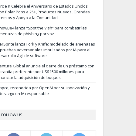
ircle K Celebra el Aniversario de Estados Unidos
on Polar Pops a 25¢, Productos Nuevos, Grandes
remios y Apoyo a la Comunidad
nowBe4 lanza “Spot the Vish” para combatir las
menazas de phishing por voz
erSprite lanza Fork y Knife: modelado de amenazas
 pruebas adversariales impulsados por IA para el
esarrollo ágil de software
enture Global anuncia el cierre de un préstamo con
arantía preferente por US$1500 millones para
inanciar la adquisición de buques
apco, reconocida por OpenAI por su innovación y
iderazgo en IA responsable
FOLLOW US