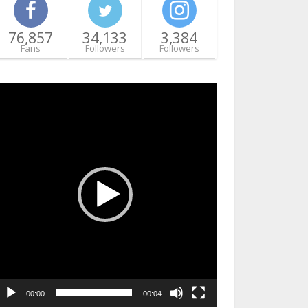
76,857
34,133
3,384
Fans
Followers
Followers
ideo
layer
00:00
00:04