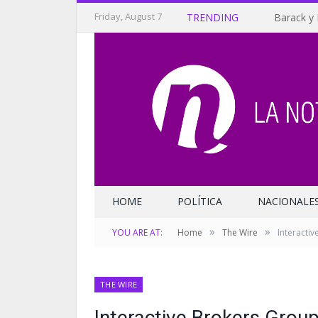
Friday, August 7
TRENDING
Barack y 
HOME
POLÍTICA
NACIONALE
»
»
YOU ARE AT:
Home
The Wire
Interactiv
THE WIRE
Interactive Brokers Group