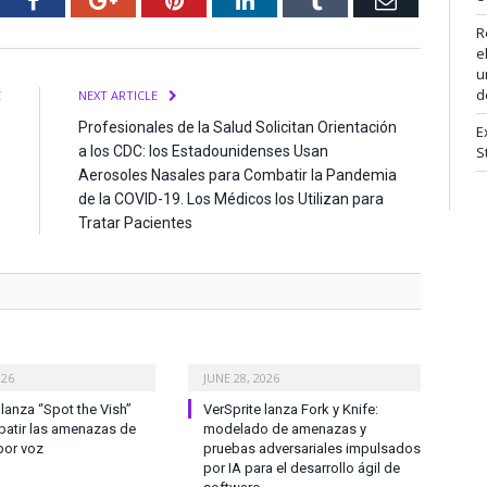
R
e
u
d
E
NEXT ARTICLE
s
Profesionales de la Salud Solicitan Orientación
E
”
a los CDC: los Estadounidenses Usan
S
Aerosoles Nasales para Combatir la Pandemia
de la COVID-19. Los Médicos los Utilizan para
Tratar Pacientes
026
JUNE 28, 2026
anza “Spot the Vish”
VerSprite lanza Fork y Knife:
atir las amenazas de
modelado de amenazas y
por voz
pruebas adversariales impulsados
por IA para el desarrollo ágil de