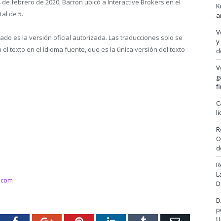
4 de febrero de 2020, Barron ubicó a Interactive Brokers en el
K
tal de 5.
a
V
cado es la versión oficial autorizada. Las traducciones solo se
y
l texto en el idioma fuente, que es la única versión del texto
d
V
g
f
C
l
R
O
d
R
L
.com
D
D
p
U
tter
Facebook
Google+
Pinterest
LinkedIn
Tumblr
Email