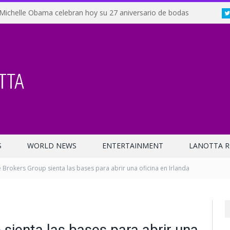
Michelle Obama celebran hoy su 27 aniversario de bodas
S
WORLD NEWS
ENTERTAINMENT
LANOTTA R
e Brokers Group sienta las bases para abrir una oficina en Irlanda
 sienta las bases para abrir una