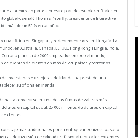
rte a Brexit y en parte a nuestro plan de establecer filiales en
to global», señaló Thomas Peterffy, presidente de Interactive
ecido más de un 52 % en un año».
V
ró una oficina en Singapur, y recientemente otra en Hungría. La
P
undo, en Australia, Canadá, EE. UU., Hong Kong, Hungría, India,
. Con una plantilla de 2000 empleados en todo el mundo,
ón de cuentas de clientes en más de 220 países y territorios.
 de inversiones extranjeras de Irlanda, ha prestado una
tablecer su oficina en Irlanda.
o hasta convertirse en una de las firmas de valores más
lares en capital social, 25 000 millones de dólares en capital
 de clientes.
de corretaje más tradicionales por su enfoque inequívoco basado
entas de inversión de calidad profesional tanto a los exigentes