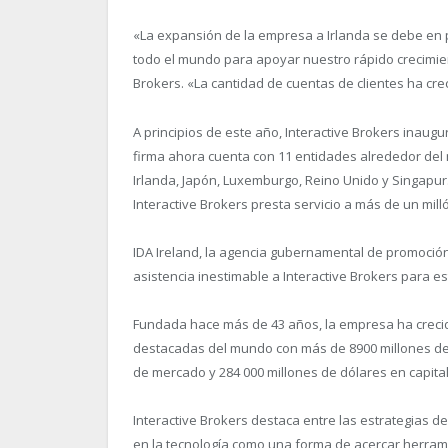
«La expansión de la empresa a Irlanda se debe en pa
todo el mundo para apoyar nuestro rápido crecimien
Brokers. «La cantidad de cuentas de clientes ha cr
A principios de este año, Interactive Brokers inaugu
firma ahora cuenta con 11 entidades alrededor del m
Irlanda, Japón, Luxemburgo, Reino Unido y Singapur
Interactive Brokers presta servicio a más de un mill
IDA Ireland, la agencia gubernamental de promoción
asistencia inestimable a Interactive Brokers para es
Fundada hace más de 43 años, la empresa ha crecid
destacadas del mundo con más de 8900 millones de dó
de mercado y 284 000 millones de dólares en capital
Interactive Brokers destaca entre las estrategias 
en la tecnología como una forma de acercar herrami