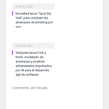
JUNE 30, 2026
KnowBe4 lanza “Spot the
Vish” para combatir las
amenazas de phishing por
voz
JUNE 28, 2026
VerSprite lanza Fork y
Knife: modelado de
amenazas y pruebas
adversariales impulsados
por IA para el desarrollo
ágil de software
Comments are closed.