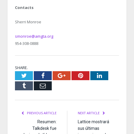
Contacts
Sherri Monroe
smonroe@amgta.org
954-308-0888
SHARE.
Twitter
Facebook
Google+
Pinterest
LinkedIn
Tumblr
Email
PREVIOUS ARTICLE
NEXT ARTICLE
Resumen:
Lattice mostrará
Talkdesk fue
sus últimas