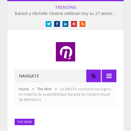
TRENDING
Barack y Michelle Obama celebran hoy su 27 aniversario de bodas
Twitter
Facebook
LinkedIn
Pinterest
RSS
NAVIGATE
»
»
Home
The Wire
La AMGTA reconoce los logros
en materia de sostenibilidad durante su Cumbre Anual
de Miembros
THE WIRE