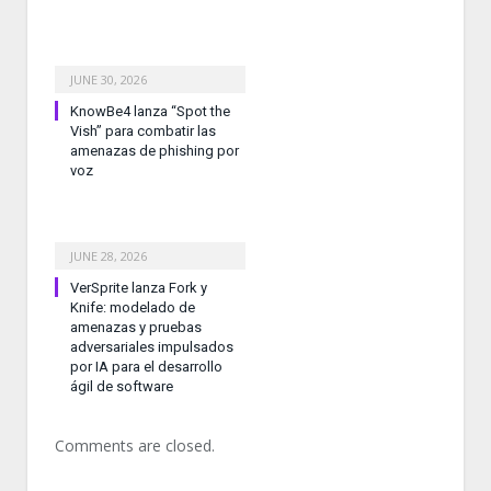
JUNE 30, 2026
KnowBe4 lanza “Spot the
Vish” para combatir las
amenazas de phishing por
voz
JUNE 28, 2026
VerSprite lanza Fork y
Knife: modelado de
amenazas y pruebas
adversariales impulsados
por IA para el desarrollo
ágil de software
Comments are closed.