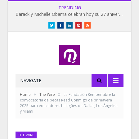
TRENDING
Barack y Michelle Obama celebran hoy su 27 aniversario de bodas
Twitter
Facebook
LinkedIn
Pinterest
RSS
NAVIGATE
»
»
Home
The Wire
La Fundación Kemper abre la
convocatoria de becas Read Conmigo de primavera
2025 para educadores bilingües de Dallas, Los Ángeles
y Miami
THE WIRE