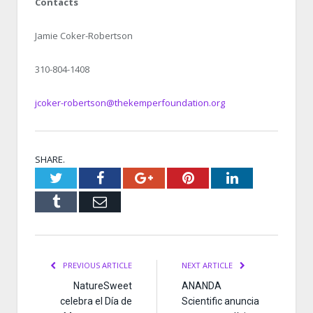
Contacts
Jamie Coker-Robertson
310-804-1408
jcoker-robertson@thekemperfoundation.org
SHARE.
Twitter
Facebook
Google+
Pinterest
LinkedIn
Tumblr
Email
PREVIOUS ARTICLE
NEXT ARTICLE
NatureSweet
ANANDA
celebra el Día de
Scientific anuncia