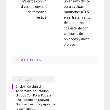
Muertos con un
un ensayo clínico
divertido envase
para evaluar
de temática
Nantheia™ ATL5
festiva
en el tratamiento
del trastorno
coexistente por
consumo de
opiáceos y dolor
crónico
RELATED
POSTS
JULY 1, 2026
Circle K Celebra el
Aniversario de Estados
Unidos Con Polar Pops a
25¢, Productos Nuevos,
Grandes Premios y Apoyo a
la Comunidad