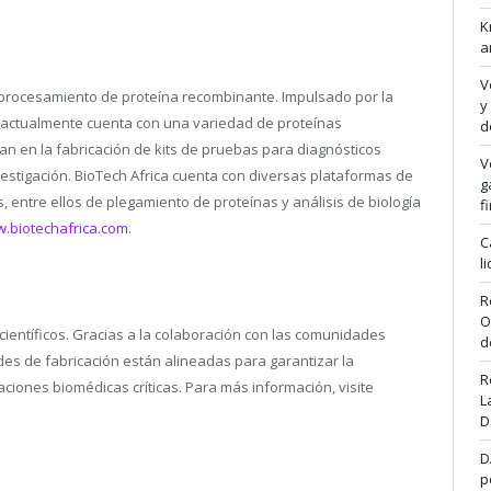
K
a
V
ioprocesamiento de proteína recombinante. Impulsado por la
y
, actualmente cuenta con una variedad de proteínas
d
 en la fabricación de kits de pruebas para diagnósticos
V
estigación. BioTech Africa cuenta con diversas plataformas de
g
, entre ellos de plegamiento de proteínas y análisis de biología
f
w.biotechafrica.com
.
C
l
R
O
científicos. Gracias a la colaboración con las comunidades
d
ades de fabricación están alineadas para garantizar la
R
ciones biomédicas críticas. Para más información, visite
L
D
D
p