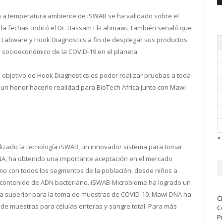
ón a temperatura ambiente de iSWAB se ha validado sobre el
la fecha», indicó el Dr. Bassam El-Fahmawi. También señaló que
s Labware y Hook Diagnostics a fin de desplegar sus productos
to socioeconómico de la COVID-19 en el planeta.
l objetivo de Hook Diagnostics es poder realizar pruebas a toda
un honor hacerlo realidad para BioTech Africa junto con Mawi
« 
izado la tecnología iSWAB, un innovador sistema para tomar
DNA, ha obtenido una importante aceptación en el mercado
mo con todos los segmentos de la población, desde niños a
o contenido de ADN bacteriano. iSWAB-Microbiome ha logrado un
ía superior para la toma de muestras de COVID-19. Mawi DNA ha
C
 de muestras para células enteras y sangre total. Para más
C
P