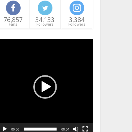
76,857
34,133
3,384
Fans
Followers
Followers
ideo
layer
00:00
00:04