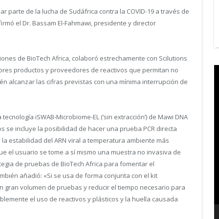
 parte de la lucha de Sudáfrica contra la COVID-19 a través de
firmó el Dr. Bassam El-Fahmawi, presidente y director
aciones de BioTech Africa, colaboró estrechamente con Scilutions
V
ores productos y proveedores de reactivos que permitan no
P
én alcanzar las cifras previstas con una mínima interrupción de
tecnología iSWAB-Microbiome-EL (‘sin extracción’) de Mawi DNA
os se incluye la posibilidad de hacer una prueba PCR directa
la estabilidad del ARN viral a temperatura ambiente más
ue el usuario se tome a sí mismo una muestra no invasiva de
rategia de pruebas de BioTech Africa para fomentar el
ambién añadió: «Si se usa de forma conjunta con el kit
 gran volumen de pruebas y reducir el tiempo necesario para
lemente el uso de reactivos y plásticos y la huella causada