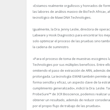
«Estamos realmente orgullosos y honrados de formar
las labores de análisis masivo de BioTech Africa», a
tecnológico de Mawi DNA Technologies.
Igualmente, la Dra. Jenny Leslie, directora de oper
Labware y Hook Diagnostics para encontrar los mej
solo optimizar el proceso de las pruebas sino tambi
la cadena de suministro.
«Para el proceso de toma de muestras escogimos la 
Technologies por sus múltiples beneficios. Entre ell
omitiendo el paso de extracción de ARN, además de 
prolongada. La tecnología iSWAB también permite q
forma sencilla y eficaz, un aspecto clave de la est
cumplimiento generalizado», indicó la Dra. Leslie. T
ProbeSure™ de 3CR Bioscience, podemos realizar un
obtener un resultado, además de reducir considerab
por el propio flujo de trabajo de las pruebas».