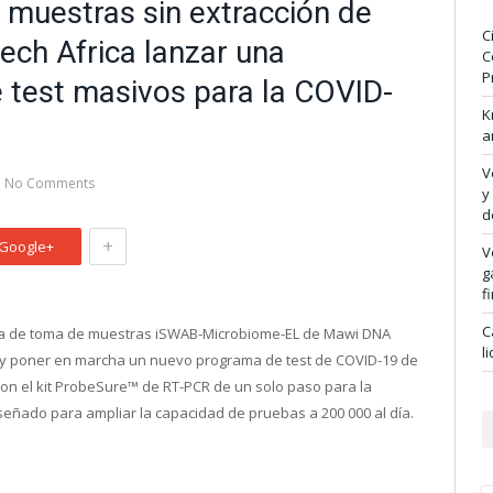
 muestras sin extracción de
C
ch Africa lanzar una
C
P
 test masivos para la COVID-
K
a
V
No Comments
y
d
+
Google+
V
g
f
C
ía de toma de muestras iSWAB-Microbiome-EL de Mawi DNA
l
r y poner en marcha un nuevo programa de test de COVID-19 de
con el kit ProbeSure™ de RT-PCR de un solo paso para la
señado para ampliar la capacidad de pruebas a 200 000 al día.