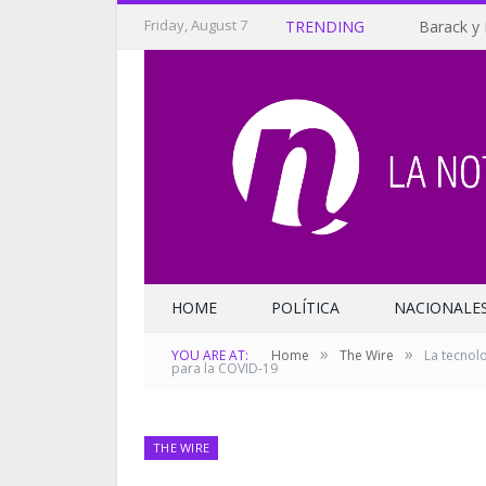
Friday, August 7
TRENDING
Barack y 
HOME
POLÍTICA
NACIONALE
»
»
YOU ARE AT:
Home
The Wire
La tecnol
para la COVID-19
THE WIRE