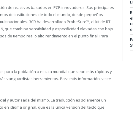
U
cación de reactivos basados en PCR innovadores. Sus principales
R
ntos de instituciones de todo el mundo, desde pequeños
e
ltinacionales. 3CR ha desarrollado ProbeSure™, el kit de RT-
u
19, que combina sensibilidad y especificidad elevadas con bajo
d
os de tiempo real o alto rendimiento en el punto final. Para
E
S
s para la población a escala mundial que sean más rápidas y
s vanguardistas herramientas. Para más información, visite
ficial y autorizada del mismo. La traducción es solamente un
en idioma original, que es la única versión del texto que