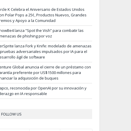
ircle K Celebra el Aniversario de Estados Unidos
on Polar Pops a 25¢, Productos Nuevos, Grandes
remios y Apoyo a la Comunidad
nowBe4 lanza “Spot the Vish” para combatir las
menazas de phishing por voz
erSprite lanza Fork y Knife: modelado de amenazas
 pruebas adversariales impulsados por IA para el
esarrollo ágil de software
enture Global anuncia el cierre de un préstamo con
arantía preferente por US$1500 millones para
inanciar la adquisición de buques
apco, reconocida por OpenAI por su innovación y
iderazgo en IA responsable
FOLLOW US