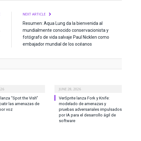
E
NEXT ARTICLE
s
Resumen: Aqua Lung da la bienvenida al
a
mundialmente conocido conservacionista y
9
fotógrafo de vida salvaje Paul Nicklen como
embajador mundial de los océanos
026
JUNE 28, 2026
anza “Spot the Vish”
VerSprite lanza Fork y Knife:
atir las amenazas de
modelado de amenazas y
por voz
pruebas adversariales impulsados
por IA para el desarrollo ágil de
software