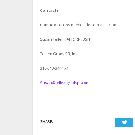
Contacts
Contacto con los medios de comunicación:
Susan Tellem, APR, RN, BSN
Tellem Grody PR, Inc.
310-313-3444 x1
Susan@tellemgrodypr.com
SHARE.
Twi