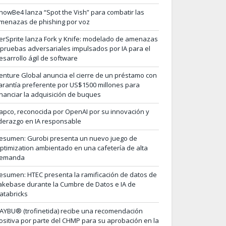
nowBe4 lanza “Spot the Vish” para combatir las
menazas de phishing por voz
erSprite lanza Fork y Knife: modelado de amenazas
 pruebas adversariales impulsados por IA para el
esarrollo ágil de software
enture Global anuncia el cierre de un préstamo con
arantía preferente por US$1500 millones para
inanciar la adquisición de buques
apco, reconocida por OpenAI por su innovación y
iderazgo en IA responsable
esumen: Gurobi presenta un nuevo juego de
ptimization ambientado en una cafetería de alta
emanda
esumen: HTEC presenta la ramificación de datos de
akebase durante la Cumbre de Datos e IA de
atabricks
AYBU® (trofinetida) recibe una recomendación
ositiva por parte del CHMP para su aprobación en la