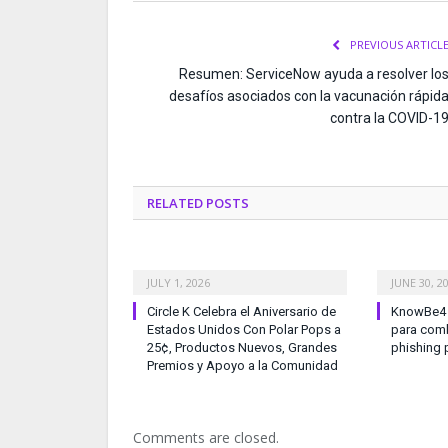
PREVIOUS ARTICL
Resumen: ServiceNow ayuda a resolver lo
desafíos asociados con la vacunación rápid
contra la COVID-1
RELATED
POSTS
JULY 1, 2026
JUNE 30, 2
Circle K Celebra el Aniversario de
KnowBe4 l
Estados Unidos Con Polar Pops a
para comb
25¢, Productos Nuevos, Grandes
phishing 
Premios y Apoyo a la Comunidad
Comments are closed.