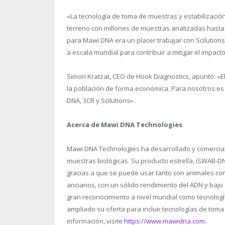
«La tecnología de toma de muestras y estabilizaci
terreno con millones de muestras analizadas hasta 
para Mawi DNA era un placer trabajar con Scilution
a escala mundial para contribuir a mitigar el impac
Simon Kratzat, CEO de Hook Diagnostics, apuntó: «E
la población de forma económica. Para nosotros es 
DNA, 3CR y Scilutions».
Acerca de Mawi DNA Technologies
Mawi DNA Technologies ha desarrollado y comercial
muestras biológicas. Su producto estrella, iSWAB-
gracias a que se puede usar tanto con animales co
ancianos, con un sólido rendimiento del ADN y baj
gran reconocimiento a nivel mundial como tecnolog
ampliado su oferta para incluir tecnologías de toma
información, visite
https://www.mawidna.com
.