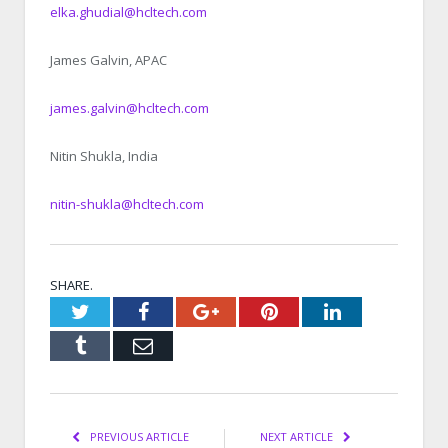
elka.ghudial@hcltech.com
James Galvin, APAC
james.galvin@hcltech.com
Nitin Shukla, India
nitin-shukla@hcltech.com
SHARE.
Twitter
Facebook
Google+
Pinterest
LinkedIn
Tumblr
Email
PREVIOUS ARTICLE
NEXT ARTICLE