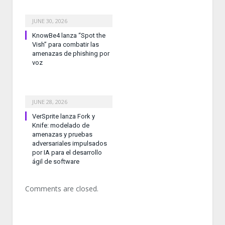
JUNE 30, 2026
KnowBe4 lanza “Spot the
Vish” para combatir las
amenazas de phishing por
voz
JUNE 28, 2026
VerSprite lanza Fork y
Knife: modelado de
amenazas y pruebas
adversariales impulsados
por IA para el desarrollo
ágil de software
Comments are closed.