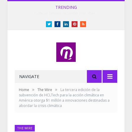
TRENDING
Cobras firman acuerdo con JOH
Twitter
Facebook
LinkedIn
Pinterest
RSS
NAVIGATE
»
»
Home
The Wire
La tercera edición de la
subvención de HCLTech para la acción climática en
América otorga $1 millón a innovaciones destinadas a
abordar la crisis climática
THE WIRE