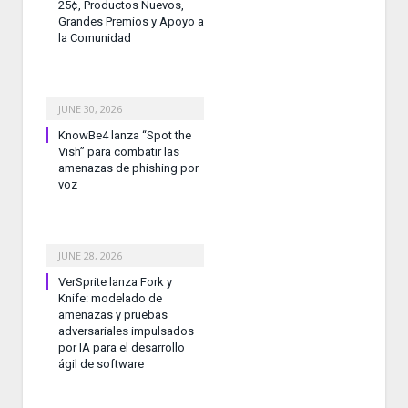
25¢, Productos Nuevos,
Grandes Premios y Apoyo a
la Comunidad
JUNE 30, 2026
KnowBe4 lanza “Spot the
Vish” para combatir las
amenazas de phishing por
voz
JUNE 28, 2026
VerSprite lanza Fork y
Knife: modelado de
amenazas y pruebas
adversariales impulsados
por IA para el desarrollo
ágil de software