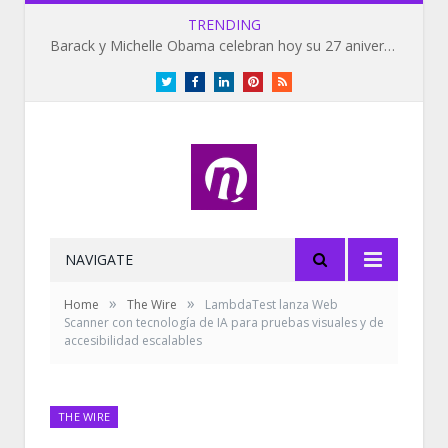
TRENDING
Barack y Michelle Obama celebran hoy su 27 aniversario de bodas
Twitter
Facebook
LinkedIn
Pinterest
RSS
NAVIGATE
»
»
Home
The Wire
LambdaTest lanza Web
Scanner con tecnología de IA para pruebas visuales y de
accesibilidad escalables
THE WIRE