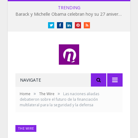
TRENDING
Barack y Michelle Obama celebran hoy su 27 aniversario de bodas
Twitter
Facebook
LinkedIn
Pinterest
RSS
NAVIGATE
»
»
Home
The Wire
Las naciones aliadas
debatieron sobre el futuro de la financiación
multilateral para la seguridad y la defensa
THE WIRE