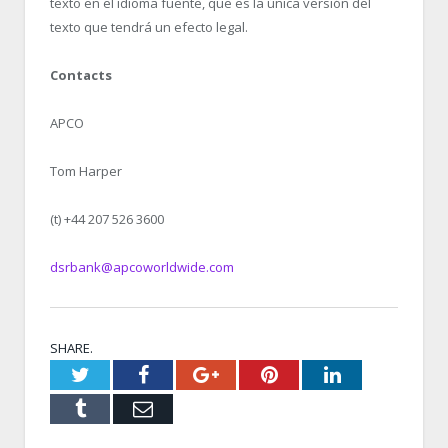
texto en el idioma fuente, que es la única versión del
texto que tendrá un efecto legal.
Contacts
APCO
Tom Harper
(t) +44 207 526 3600
dsrbank@apcoworldwide.com
SHARE.
Twitter
Facebook
Google+
Pinterest
LinkedIn
Tumblr
Email