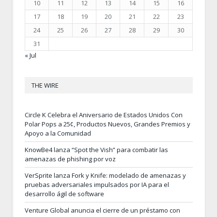
10
11
12
13
14
15
16
17
18
19
20
21
22
23
24
25
26
27
28
29
30
31
« Jul
THE WIRE
Circle K Celebra el Aniversario de Estados Unidos Con
Polar Pops a 25¢, Productos Nuevos, Grandes Premios y
Apoyo a la Comunidad
KnowBe4 lanza “Spot the Vish” para combatir las
amenazas de phishing por voz
VerSprite lanza Fork y Knife: modelado de amenazas y
pruebas adversariales impulsados por IA para el
desarrollo ágil de software
Venture Global anuncia el cierre de un préstamo con