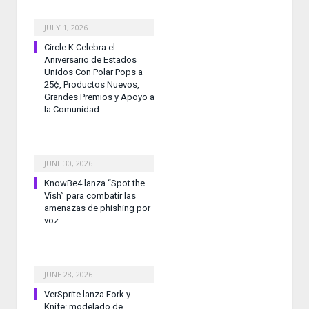
JULY 1, 2026
Circle K Celebra el
Aniversario de Estados
Unidos Con Polar Pops a
25¢, Productos Nuevos,
Grandes Premios y Apoyo a
la Comunidad
JUNE 30, 2026
KnowBe4 lanza “Spot the
Vish” para combatir las
amenazas de phishing por
voz
JUNE 28, 2026
VerSprite lanza Fork y
Knife: modelado de