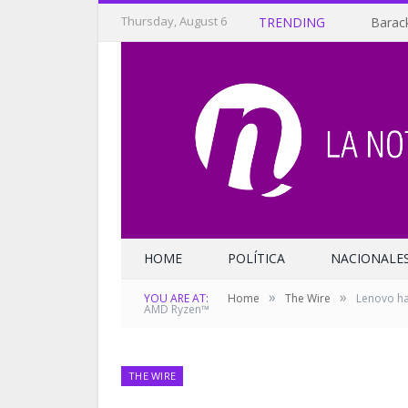
Thursday, August 6
TRENDING
Barack
HOME
POLÍTICA
NACIONALE
»
»
YOU ARE AT:
Home
The Wire
Lenovo ha
AMD Ryzen™
THE WIRE