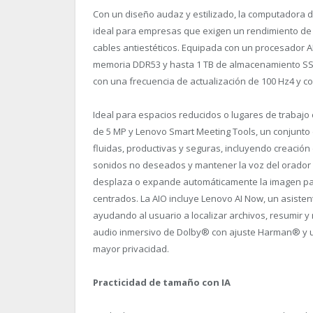
Con un diseño audaz y estilizado, la computadora de
ideal para empresas que exigen un rendimiento de I
cables antiestéticos. Equipada con un procesador A
memoria DDR5
3
y hasta 1 TB de almacenamiento S
con una frecuencia de actualización de 100 Hz
4
y co
Ideal para espacios reducidos o lugares de trabajo
de 5 MP y Lenovo Smart Meeting Tools, un conjunt
fluidas, productivas y seguras, incluyendo creación d
sonidos no deseados y mantener la voz del orador cl
desplaza o expande automáticamente la imagen par
centrados. La AIO incluye Lenovo AI Now, un asiste
ayudando al usuario a localizar archivos, resumir 
audio inmersivo de Dolby
®
con ajuste Harman
®
y 
mayor privacidad.
Practicidad de tamaño con IA