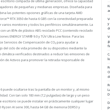
escritorio compacta de última generación, ofrece la capacidad
K
rabajadores de pequeñas y medianas empresas. Diseñada para
a
mbina las potentes opciones gráficas de una tarjeta AMD
orce™ RTX 3050 de hasta 6 GB
5
con la conectividad preparada
V
y
ar varios monitores y todos los periféricos simultáneamente. La
d
on un 85% de plástico ABS reciclado PCC (contenido reciclado
aciones ENERGY STAR® 9.0 y TÜV Ultra Low Noise. Para las
V
g
ece Servicios de Compensación de CO₂ para ayudar a
f
o del ciclo de vida promedio de su dispositivo mediante la
climática verificados destinados a reducir las emisiones de
C
l
ión de Activos para promover la retirada responsable de
R
O
d
R
 puede ocultarse tras la pantalla de un monitor y, al mismo
L
D
ilidad. Con tan solo 183 mm (7,2 pulgadas) de largo y un peso
e escritorio se puede instalar en prácticamente cualquier lugar
D
MD Ryzen AI serie 300, hasta 64 GB de memoria DDR5
3
y
p