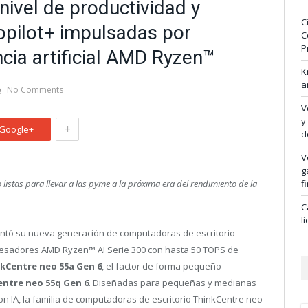
nivel de productividad y
C
opilot+ impulsadas por
C
P
cia artificial AMD Ryzen™
K
a
No Comments
V
y
+
Google+
d
V
g
listas para llevar a las pyme a la próxima era del rendimiento de la
f
C
l
ntó su nueva generación de computadoras de escritorio
cesadores AMD Ryzen™ AI Serie 300 con hasta 50 TOPS de
kCentre neo 55a Gen 6
, el factor de forma pequeño
ntre neo 55q Gen 6
. Diseñadas para pequeñas y medianas
 IA, la familia de computadoras de escritorio ThinkCentre neo