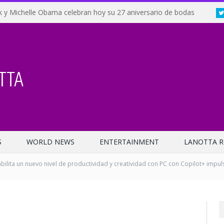
 y Michelle Obama celebran hoy su 27 aniversario de bodas
S
WORLD NEWS
ENTERTAINMENT
LANOTTA R
bilita un nuevo nivel de productividad y creatividad con PC con Copilot+ impuls