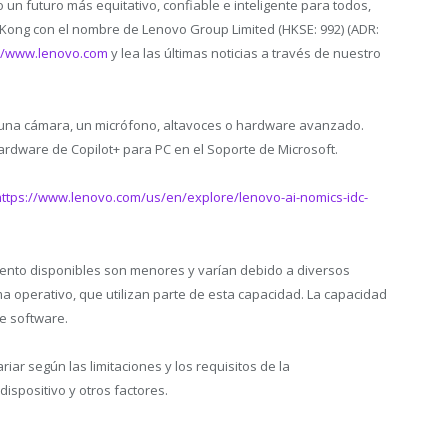
n futuro más equitativo, confiable e inteligente para todos,
 Kong con el nombre de Lenovo Group Limited (HKSE: 992) (ADR:
://www.lenovo.com
y lea las últimas noticias a través de nuestro
 una cámara, un micrófono, altavoces o hardware avanzado.
ardware de Copilot+ para PC en el Soporte de Microsoft.
https://www.lenovo.com/us/en/explore/lenovo-ai-nomics-idc-
ento disponibles son menores y varían debido a diversos
ema operativo, que utilizan parte de esta capacidad. La capacidad
e software.
iar según las limitaciones y los requisitos de la
dispositivo y otros factores.