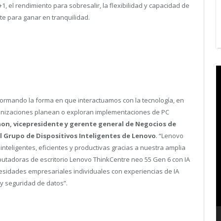
+
1
, el rendimiento para sobresalir, la flexibilidad y capacidad de
rte para ganar en tranquilidad.
V
P
formando la forma en que interactuamos con la tecnología, en
anizaciones planean o exploran implementaciones de PC
on, vicepresidente y gerente general de Negocios de
l Grupo de Dispositivos Inteligentes de Lenovo
. “Lenovo
teligentes, eficientes y productivas gracias a nuestra amplia
putadoras de escritorio Lenovo ThinkCentre neo 55 Gen 6 con IA
esidades empresariales individuales con experiencias de IA
 y seguridad de datos”.