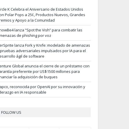
ircle K Celebra el Aniversario de Estados Unidos
on Polar Pops a 25¢, Productos Nuevos, Grandes
remios y Apoyo a la Comunidad
nowBe4 lanza “Spot the Vish” para combatir las
menazas de phishing por voz
erSprite lanza Fork y Knife: modelado de amenazas
 pruebas adversariales impulsados por IA para el
esarrollo ágil de software
enture Global anuncia el cierre de un préstamo con
arantía preferente por US$1500 millones para
inanciar la adquisición de buques
apco, reconocida por OpenAI por su innovación y
iderazgo en IA responsable
FOLLOW US