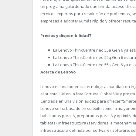
un programa galardonado que brinda acceso directo l
técnicos expertos para resolución de problemas, se
empresas a adoptar IA más rápido y ofrecer result
Precios y disponibilidad
7
La Lenovo ThinkCentre neo 55a Gen 6 ya está
La Lenovo ThinkCentre neo 55q Gen 6 estará 
La Lenovo ThinkCentre neo 55s Gen 6 ya está 
Acerca de Lenovo
Lenovo es una potencia tecnológica mundial con in
el puesto 196 en la lista Fortune Global 500 y prest
Centrada en una visión audaz para ofrecer “Smarter 
Lenovo se ha basado en su éxito como la mayor em
habilitados para IA, preparados para IA y optimizado
tabletas), infraestructura (servidores, almacenamie
infraestructura definida por software), software, so