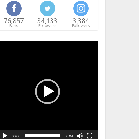
76,857
34,133
3,384
Fans
Followers
Followers
ideo
layer
00:00
00:04