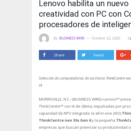
Lenovo habilita un nuevo 
creatividad con PC con C
procesadores de inteligen
By
BUSINESS WIRE
October 22, 2025
Share
Tweet
Selección de computadoras de escritorio ThinkCentre neo 
IA
MORRISVILLE, N.C.–(BUSINESS WIRE)–Lenovo™ prese
ThinkCentre™ con IA de última, impulsadas por pro
capacidad de NPU integrada: la all-in-one (AIO)
Thin
ThinkCentre neo 55s Gen 6
y la pequeña
ThinkCe
empresas que buscan potenciar su productividad con