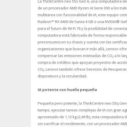
La ThinkCentre neo 55s Gen 6, una computadora de 
de un procesador AMD Ryzen AI Serie 300 a los t
multitarea con funcionalidad de IA, este equipo co
Radeon™ RX 6400 de hasta 4 GB o una NVIDIA® GeF
para el futuro de Wi-Fi 7
6
y la posibilidad de conect
computadora está fabricada de forma responsable c
preconsumo) en su chasis y cuenta con las certific
organizaciones que buscan ir más allá, Lenovo ofr
compensar las emisiones estimadas de CO₂ a lo larg
compra de créditos que apoyan proyectos de acción 
CO₂. Lenovo también ofrece Servicios de Recuperac
dispositivos y la circularidad.
IA potente con huella pequeña
Pequeña pero potente, la ThinkCentre neo 55q Gen 6
tiempo, ejecutar tareas complejas de IA con gran ag
aproximado de 1,13 kg (2,49 lb), esta computadora d
sin sacrificar el rendimiento, con un procesador A