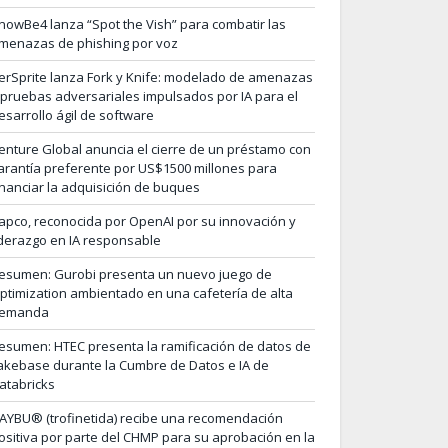
nowBe4 lanza “Spot the Vish” para combatir las
menazas de phishing por voz
erSprite lanza Fork y Knife: modelado de amenazas
 pruebas adversariales impulsados por IA para el
esarrollo ágil de software
enture Global anuncia el cierre de un préstamo con
arantía preferente por US$1500 millones para
inanciar la adquisición de buques
apco, reconocida por OpenAI por su innovación y
iderazgo en IA responsable
esumen: Gurobi presenta un nuevo juego de
ptimization ambientado en una cafetería de alta
emanda
esumen: HTEC presenta la ramificación de datos de
akebase durante la Cumbre de Datos e IA de
atabricks
AYBU® (trofinetida) recibe una recomendación
ositiva por parte del CHMP para su aprobación en la