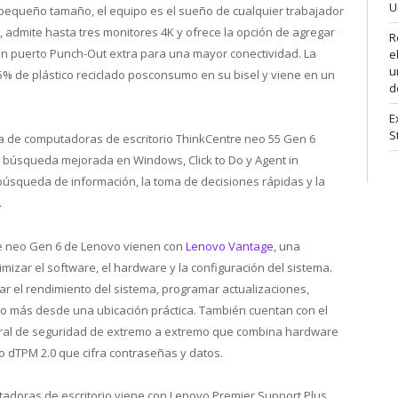
U
 pequeño tamaño, el equipo es el sueño de cualquier trabajador
 admite hasta tres monitores 4K y ofrece la opción de agregar
R
un puerto Punch-Out extra para una mayor conectividad. La
e
u
% de plástico reciclado posconsumo en su bisel y viene en un
d
E
S
lia de computadoras de escritorio ThinkCentre neo 55 Gen 6
o búsqueda mejorada en Windows, Click to Do y Agent in
a búsqueda de información, la toma de decisiones rápidas y la
.
e neo Gen 6 de Lenovo vienen con
Lenovo Vantage
, una
mizar el software, el hardware y la configuración del sistema.
r el rendimiento del sistema, programar actualizaciones,
cho más desde una ubicación práctica. También cuentan con el
egral de seguridad de extremo a extremo que combina hardware
o dTPM 2.0 que cifra contraseñas y datos.
tadoras de escritorio viene con Lenovo Premier Support Plus,