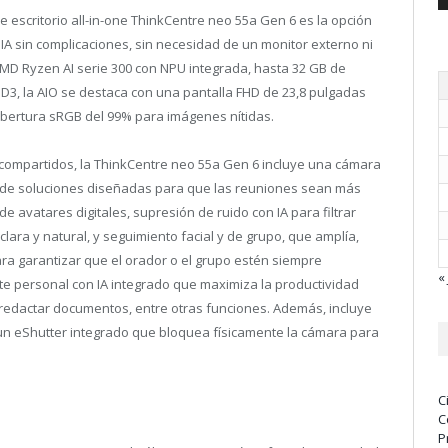
 escritorio all-in-one ThinkCentre neo 55a Gen 6 es la opción
A sin complicaciones, sin necesidad de un monitor externo ni
MD Ryzen AI serie 300 con NPU integrada, hasta 32 GB de
SD
3
, la AIO se destaca con una pantalla FHD de 23,8 pulgadas
bertura sRGB del 99% para imágenes nítidas.
 compartidos, la ThinkCentre neo 55a Gen 6 incluye una cámara
o de soluciones diseñadas para que las reuniones sean más
e avatares digitales, supresión de ruido con IA para filtrar
ara y natural, y seguimiento facial y de grupo, que amplía,
a garantizar que el orador o el grupo estén siempre
« 
nte personal con IA integrado que maximiza la productividad
y redactar documentos, entre otras funciones. Además, incluye
un eShutter integrado que bloquea físicamente la cámara para
C
C
P