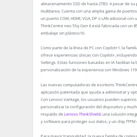
almacenamiento SSD de hasta 2TB
3
. A pesar de su
multitarea. Cuenta con una amplia gama de puertos,
un puerto COM, HDMI, VGA, DP o LAN adicional con 
ThinkCentre neo 55q Gen 6 está fabricada con un 85
embalaje sin plástico
10
.
Como parte de la línea de PC con Copilot+
1
, la fami
ofrece experiencias únicas con Copilot+, incluyend
Settings. Estas funciones basadas en IA facilitan l
personalización de la experiencia con Windows 11
9
Las nuevas computadoras de escritorio ThinkCentr
aplicación patentada que ayuda a administrar y opti
Con Lenovo Vantage, los usuarios pueden supervisa
personalizar la configuración del dispositivo y mu
respaldo de
Lenovo ThinkShield
, una solución int
y software para proteger sus datos, y un chip fTPM 
Para mayor tranquilidad, la nueva familia de compu