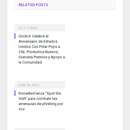
RELATED
POSTS
JULY 1, 2026
Circle K Celebra el
Aniversario de Estados
Unidos Con Polar Pops a
25¢, Productos Nuevos,
Grandes Premios y Apoyo a
la Comunidad
JUNE 30, 2026
KnowBe4 lanza “Spot the
Vish” para combatir las
amenazas de phishing por
voz