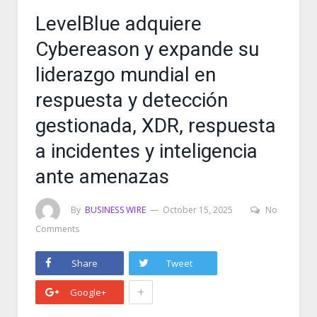
LevelBlue adquiere
Cybereason y expande su
liderazgo mundial en
respuesta y detección
gestionada, XDR, respuesta
a incidentes y inteligencia
ante amenazas
By
BUSINESS WIRE
October 15, 2025
No
Comments
Share
Tweet
+
Google+