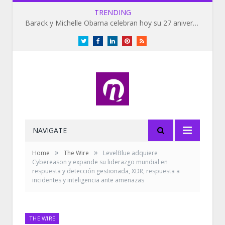
TRENDING
Barack y Michelle Obama celebran hoy su 27 aniversario de bodas
Twitter
Facebook
LinkedIn
Pinterest
RSS
NAVIGATE
»
»
Home
The Wire
LevelBlue adquiere
Cybereason y expande su liderazgo mundial en
respuesta y detección gestionada, XDR, respuesta a
incidentes y inteligencia ante amenazas
THE WIRE