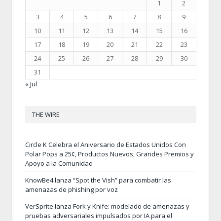
1
2
3
4
5
6
7
8
9
10
11
12
13
14
15
16
17
18
19
20
21
22
23
24
25
26
27
28
29
30
31
« Jul
THE WIRE
Circle K Celebra el Aniversario de Estados Unidos Con
Polar Pops a 25¢, Productos Nuevos, Grandes Premios y
Apoyo a la Comunidad
KnowBe4 lanza “Spot the Vish” para combatir las
amenazas de phishing por voz
VerSprite lanza Fork y Knife: modelado de amenazas y
pruebas adversariales impulsados por IA para el