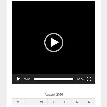
Video
Player
00:00
00:04
August 2026
M
T
W
T
F
S
S