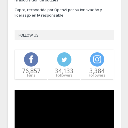
Capco, reconocida por OpenAI por su innovación y
liderazgo en IA responsable
FOLLOW US
76,857
34,133
3,384
Fans
Followers
Followers
Video
Player