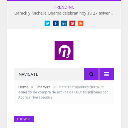
TRENDING
Barack y Michelle Obama celebran hoy su 27 aniversario de bodas
Twitter
Facebook
LinkedIn
Pinterest
RSS
NAVIGATE
»
»
Home
The Wire
Merz Therapeutics cierra un
acuerdo de compra de activos de USD185 millones con
Acorda Therapeutics
THE WIRE