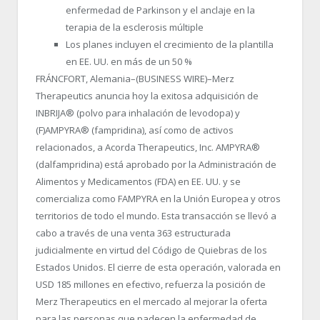
enfermedad de Parkinson y el anclaje en la
terapia de la esclerosis múltiple
Los planes incluyen el crecimiento de la plantilla
en EE. UU. en más de un 50 %
FRÁNCFORT, Alemania–(BUSINESS WIRE)–Merz
Therapeutics anuncia hoy la exitosa adquisición de
INBRIJA
®
(polvo para inhalación de levodopa) y
(F)AMPYRA
®
(fampridina), así como de activos
relacionados, a Acorda Therapeutics, Inc. AMPYRA
®
(dalfampridina) está aprobado por la Administración de
Alimentos y Medicamentos (FDA) en EE. UU. y se
comercializa como FAMPYRA en la Unión Europea y otros
territorios de todo el mundo. Esta transacción se llevó a
cabo a través de una venta 363 estructurada
judicialmente en virtud del Código de Quiebras de los
Estados Unidos. El cierre de esta operación, valorada en
USD 185 millones en efectivo, refuerza la posición de
Merz Therapeutics en el mercado al mejorar la oferta
para las personas que padecen la enfermedad de