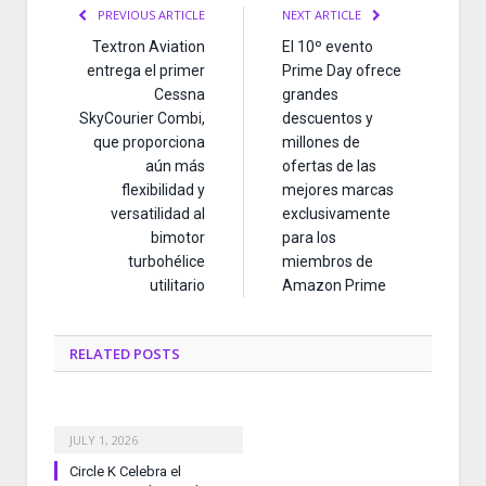
PREVIOUS ARTICLE
NEXT ARTICLE
Textron Aviation
El 10º evento
entrega el primer
Prime Day ofrece
Cessna
grandes
SkyCourier Combi,
descuentos y
que proporciona
millones de
aún más
ofertas de las
flexibilidad y
mejores marcas
versatilidad al
exclusivamente
bimotor
para los
turbohélice
miembros de
utilitario
Amazon Prime
RELATED
POSTS
JULY 1, 2026
Circle K Celebra el