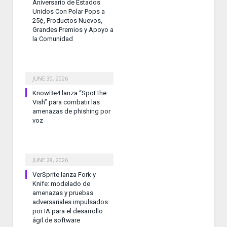
Aniversario de Estados
Unidos Con Polar Pops a
25¢, Productos Nuevos,
Grandes Premios y Apoyo a
la Comunidad
JUNE 30, 2026
KnowBe4 lanza “Spot the
Vish” para combatir las
amenazas de phishing por
voz
JUNE 28, 2026
VerSprite lanza Fork y
Knife: modelado de
amenazas y pruebas
adversariales impulsados
por IA para el desarrollo
ágil de software