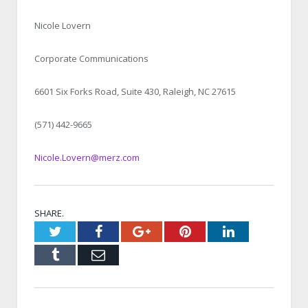
Nicole Lovern
Corporate Communications
6601 Six Forks Road, Suite 430, Raleigh, NC 27615
(571) 442-9665
Nicole.Lovern@merz.com
SHARE.
Twitter
Facebook
Google+
Pinterest
LinkedIn
Tumblr
Email