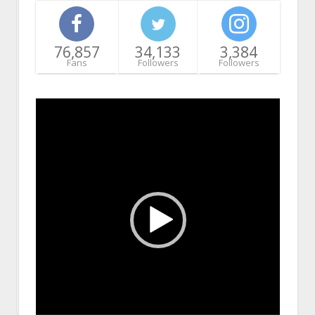
76,857
34,133
3,384
Fans
Followers
Followers
Video
Player