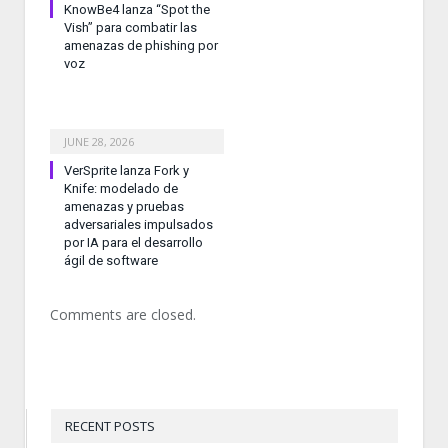
KnowBe4 lanza “Spot the
Vish” para combatir las
amenazas de phishing por
voz
JUNE 28, 2026
VerSprite lanza Fork y
Knife: modelado de
amenazas y pruebas
adversariales impulsados
por IA para el desarrollo
ágil de software
Comments are closed.
RECENT POSTS