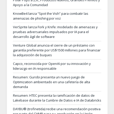
Apoyo a la Comunidad
KnowBe4 lanza “Spot the Vish” para combatir las
amenazas de phishing por voz
VerSprite lanza Fork y Knife: modelado de amenazas y
pruebas adversariales impulsados por IA para el
desarrollo ágil de software
Venture Global anuncia el cierre de un préstamo con
garantía preferente por US$1500 millones para financiar
la adquisición de buques
Capco, reconocida por OpenAI por su innovación y
liderazgo en IA responsable
Resumen: Gurobi presenta un nuevo juego de
Optimization ambientado en una cafetería de alta
demanda
Resumen: HTEC presenta la ramificación de datos de
Lakebase durante la Cumbre de Datos e IA de Databricks
DAYBU® (trofinetida) recibe una recomendación positiva
por parte del CHMP para su aprobación en la Unión