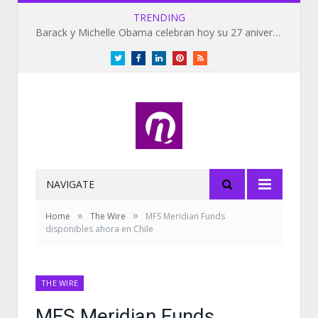
TRENDING
Barack y Michelle Obama celebran hoy su 27 aniversario de bodas
Twitter
Facebook
LinkedIn
Pinterest
RSS
NAVIGATE
»
»
Home
The Wire
MFS Meridian Funds
disponibles ahora en Chile
THE WIRE
MFS Meridian Funds