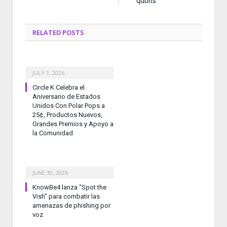
qubits
RELATED
POSTS
JULY 1, 2026
Circle K Celebra el
Aniversario de Estados
Unidos Con Polar Pops a
25¢, Productos Nuevos,
Grandes Premios y Apoyo a
la Comunidad
JUNE 30, 2026
KnowBe4 lanza “Spot the
Vish” para combatir las
amenazas de phishing por
voz