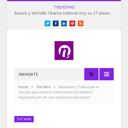
TRENDING
Barack y Michelle Obama celebran hoy su 27 aniversario de bodas
Twitter
Facebook
LinkedIn
Pinterest
RSS
NAVIGATE
»
»
Home
The Wire
Mobileum y Telkomsel se
asocian para ofrecer información escalable e
impulsada por IA a las empresas indonesias
THE WIRE