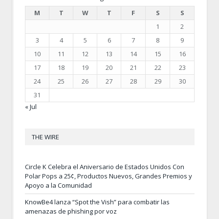
M
T
W
T
F
S
S
1
2
3
4
5
6
7
8
9
10
11
12
13
14
15
16
17
18
19
20
21
22
23
24
25
26
27
28
29
30
31
« Jul
THE WIRE
Circle K Celebra el Aniversario de Estados Unidos Con
Polar Pops a 25¢, Productos Nuevos, Grandes Premios y
Apoyo a la Comunidad
KnowBe4 lanza “Spot the Vish” para combatir las
amenazas de phishing por voz