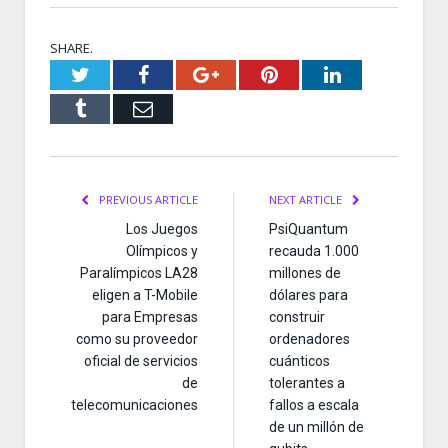
SHARE.
Twitter
Facebook
Google+
Pinterest
LinkedIn
Tumblr
Email
PREVIOUS ARTICLE
NEXT ARTICLE
Los Juegos
PsiQuantum
Olímpicos y
recauda 1.000
Paralímpicos LA28
millones de
eligen a T-Mobile
dólares para
para Empresas
construir
como su proveedor
ordenadores
oficial de servicios
cuánticos
de
tolerantes a
telecomunicaciones
fallos a escala
de un millón de