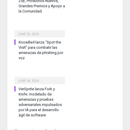
25¢, Productos Nuevos,
Grandes Premios y Apoyo a
la Comunidad
JUNE 30, 2026
KnowBe4 lanza “Spot the
Vish” para combatir las
amenazas de phishing por
voz
JUNE 28, 2026
VerSprite lanza Fork y
Knife: modelado de
amenazas y pruebas
adversariales impulsados
por IA para el desarrollo
ágil de software