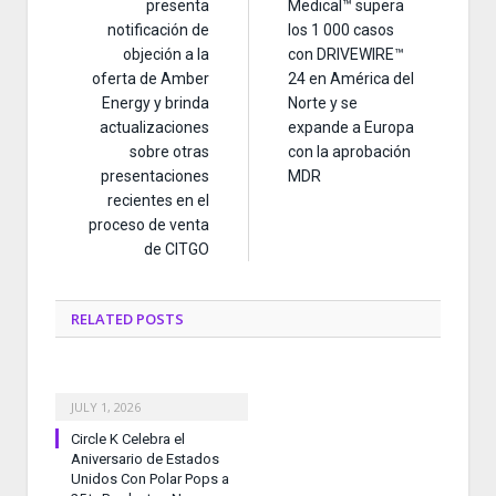
presenta
Medical™ supera
notificación de
los 1 000 casos
objeción a la
con DRIVEWIRE™
oferta de Amber
24 en América del
Energy y brinda
Norte y se
actualizaciones
expande a Europa
sobre otras
con la aprobación
presentaciones
MDR
recientes en el
proceso de venta
de CITGO
RELATED
POSTS
JULY 1, 2026
Circle K Celebra el
Aniversario de Estados
Unidos Con Polar Pops a