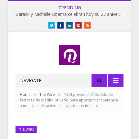
TRENDING
Barack y Michelle Obama celebran hoy su 27 aniversario de bodas
Twitter
Facebook
LinkedIn
Pinterest
RSS
NAVIGATE
»
»
Home
The Wire
MSCI presenta el Modelo de
factores de crédito privado para aportar transparencia
a una clase de activos en rápido crecimiento
THE WIRE