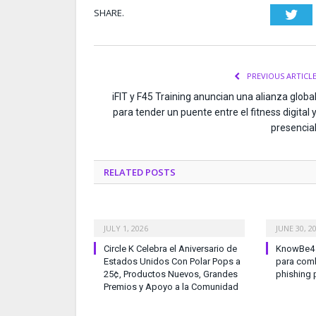
SHARE.
Twi
PREVIOUS ARTICL
iFIT y F45 Training anuncian una alianza globa
para tender un puente entre el fitness digital 
presencia
RELATED
POSTS
JULY 1, 2026
JUNE 30, 2
Circle K Celebra el Aniversario de
KnowBe4 l
Estados Unidos Con Polar Pops a
para comb
25¢, Productos Nuevos, Grandes
phishing 
Premios y Apoyo a la Comunidad