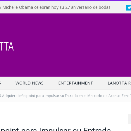
y Michelle Obama celebran hoy su 27 aniversario de bodas
S
WORLD NEWS
ENTERTAINMENT
LANOTTA R
 Adquiere Infinipoint para Impulsar su Entrada en el Mercado de Acceso Zero T
ipoint para Impulsar su Entrada