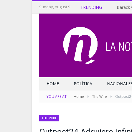
Sunday, August 9
TRENDING
Barack 
HOME
POLÍTICA
NACIONALE
»
»
YOU ARE AT:
Home
The Wire
Outpost24
THE WIRE
Outpost24 Adquiere Infin