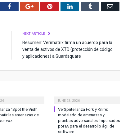
tter
Facebook
Google+
Pinterest
LinkedIn
Tumblr
Email
E
NEXT ARTICLE
l
Resumen: Verimatrix firma un acuerdo para la
y
venta de activos de XTD (protección de código
l
y aplicaciones) a Guardsquare
026
JUNE 28, 2026
anza “Spot the Vish”
VerSprite lanza Fork y Knife:
atir las amenazas de
modelado de amenazas y
por voz
pruebas adversariales impulsados
por IA para el desarrollo ágil de
software