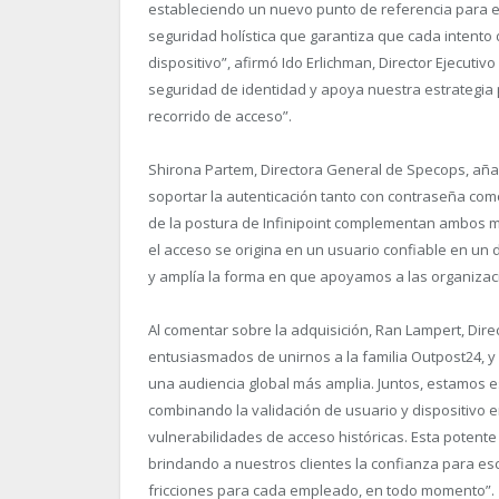
estableciendo un nuevo punto de referencia para e
seguridad holística que garantiza que cada intento
dispositivo”, afirmó Ido Erlichman, Director Ejecutiv
seguridad de identidad y apoya nuestra estrategia p
recorrido de acceso”.
Shirona Partem, Directora General de Specops, aña
soportar la autenticación tanto con contraseña como 
de la postura de Infinipoint complementan ambos m
el acceso se origina en un usuario confiable en un d
y amplía la forma en que apoyamos a las organizaci
Al comentar sobre la adquisición, Ran Lampert, Direc
entusiasmados de unirnos a la familia Outpost24, y ll
una audiencia global más amplia. Juntos, estamos e
combinando la validación de usuario y dispositivo e
vulnerabilidades de acceso históricas. Esta potent
brindando a nuestros clientes la confianza para esc
fricciones para cada empleado, en todo momento”.