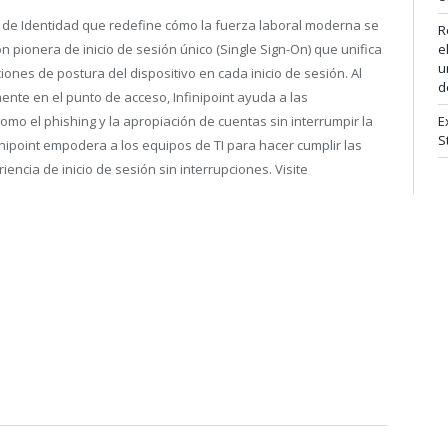
 de Identidad que redefine cómo la fuerza laboral moderna se
R
ón pionera de inicio de sesión único (Single Sign-On) que unifica
e
u
iones de postura del dispositivo en cada inicio de sesión. Al
d
ente en el punto de acceso, Infinipoint ayuda a las
mo el phishing y la apropiación de cuentas sin interrumpir la
E
S
inipoint empodera a los equipos de TI para hacer cumplir las
encia de inicio de sesión sin interrupciones. Visite
.