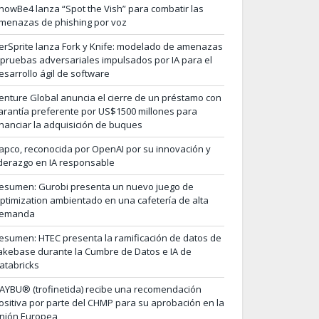
nowBe4 lanza “Spot the Vish” para combatir las
menazas de phishing por voz
erSprite lanza Fork y Knife: modelado de amenazas
 pruebas adversariales impulsados por IA para el
esarrollo ágil de software
enture Global anuncia el cierre de un préstamo con
arantía preferente por US$1500 millones para
inanciar la adquisición de buques
apco, reconocida por OpenAI por su innovación y
iderazgo en IA responsable
esumen: Gurobi presenta un nuevo juego de
ptimization ambientado en una cafetería de alta
emanda
esumen: HTEC presenta la ramificación de datos de
akebase durante la Cumbre de Datos e IA de
atabricks
AYBU® (trofinetida) recibe una recomendación
ositiva por parte del CHMP para su aprobación en la
nión Europea