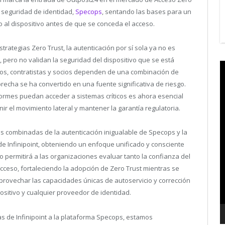
e seguridad de identidad,
Specops
, sentando las bases para un
 al dispositivo antes de que se conceda el acceso.
ategias Zero Trust, la autenticación por sí sola ya no es
, pero no validan la seguridad del dispositivo que se está
V
dos, contratistas y socios dependen de una combinación de
P
brecha se ha convertido en una fuente significativa de riesgo.
formes puedan acceder a sistemas críticos es ahora esencial
ir el movimiento lateral y mantener la garantía regulatoria.
as combinadas de la autenticación inigualable de Specops y la
de Infinipoint, obteniendo un enfoque unificado y consciente
to permitirá a las organizaciones evaluar tanto la confianza del
cceso, fortaleciendo la adopción de Zero Trust mientras se
 aprovechar las capacidades únicas de autoservicio y corrección
positivo y cualquier proveedor de identidad.
as de Infinipoint a la plataforma Specops, estamos