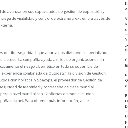
K
a
 de avanzar en sus capacidades de gestión de exposición y
ntrega de visibilidad y control de extremo a extremo a través de
V
y
externa.
d
V
g
f
es de ciberseguridad, que abarca dos divisiones especializadas
y el acceso. La compañía ayuda a miles de organizaciones en
C
l
activamente el riesgo cibernético en toda su superficie de
la experiencia combinada de Outpost24, la división de Gestión
R
xposición holística, y Specops, el proveedor de Gestión de
O
d
seguridad de identidad y contraseña de clase mundial.
era a nivel mundial con 12 oficinas en todo el mundo,
R
España e Israel. Para obtener más información, visite
L
D
D
p
U