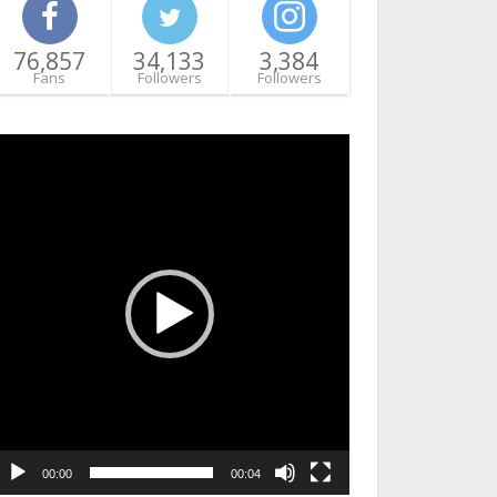
76,857
34,133
3,384
Fans
Followers
Followers
ideo
layer
00:00
00:04