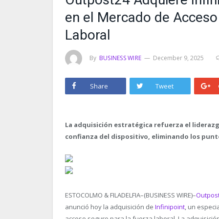
en el Mercado de Acceso 
Laboral
By
BUSINESS WIRE
December 9, 2025
Share
Tweet
La adquisición estratégica refuerza el liderazg
confianza del dispositivo, eliminando los punt
ESTOCOLMO & FILADELFIA–(BUSINESS WIRE)–
Outpos
anunció hoy la adquisición de
Infinipoint
, un especi
acceso seguro para la fuerza laboral. La adquisici