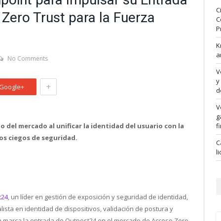
C
Zero Trust para la Fuerza
C
P
K
a
No Comments
V
y
+
Google+
d
V
g
o del mercado al unificar la identidad del usuario con la
f
os ciegos de seguridad.
C
l
t24
, un líder en gestión de exposición y seguridad de identidad,
alista en identidad de dispositivos, validación de postura y
ón marca la entrada de Outpost24 en el mercado de Acceso Zero