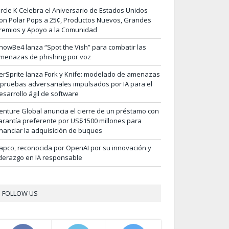
ircle K Celebra el Aniversario de Estados Unidos
on Polar Pops a 25¢, Productos Nuevos, Grandes
remios y Apoyo a la Comunidad
nowBe4 lanza “Spot the Vish” para combatir las
menazas de phishing por voz
erSprite lanza Fork y Knife: modelado de amenazas
 pruebas adversariales impulsados por IA para el
esarrollo ágil de software
enture Global anuncia el cierre de un préstamo con
arantía preferente por US$1500 millones para
inanciar la adquisición de buques
apco, reconocida por OpenAI por su innovación y
iderazgo en IA responsable
FOLLOW US