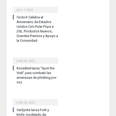
JULY 1, 2026
Circle K Celebra el
Aniversario de Estados
Unidos Con Polar Pops a
25¢, Productos Nuevos,
Grandes Premios y Apoyo a
la Comunidad
JUNE 30, 2026
KnowBe4 lanza “Spot the
Vish” para combatir las
amenazas de phishing por
voz
JUNE 28, 2026
VerSprite lanza Fork y
Knife: modelado de