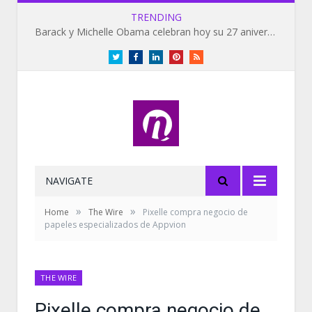
TRENDING
Barack y Michelle Obama celebran hoy su 27 aniversario de bodas
Twitter
Facebook
LinkedIn
Pinterest
RSS
NAVIGATE
»
»
Home
The Wire
Pixelle compra negocio de
papeles especializados de Appvion
THE WIRE
Pixelle compra negocio de