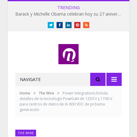
TRENDING
Barack y Michelle Obama celebran hoy su 27 aniversario de bodas
Twitter
Facebook
LinkedIn
Pinterest
RSS
NAVIGATE
»
»
Home
The Wire
Power Integrations brinda
detalles de la tecnología PowiGaN de 1250 V y 1700 V
para centros de datos de IA 800 VDC de próxima
generación
THE WIRE