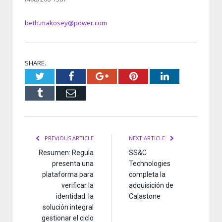
beth.makosey@power.com
SHARE.
Twitter
Facebook
Google+
Pinterest
LinkedIn
Tumblr
Email
PREVIOUS ARTICLE
NEXT ARTICLE
Resumen: Regula
SS&C
presenta una
Technologies
plataforma para
completa la
verificar la
adquisición de
identidad: la
Calastone
solución integral
gestionar el ciclo