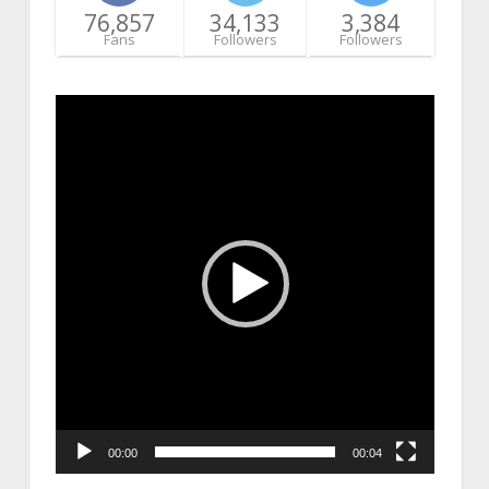
76,857
34,133
3,384
Fans
Followers
Followers
Video
Player
00:00
00:04