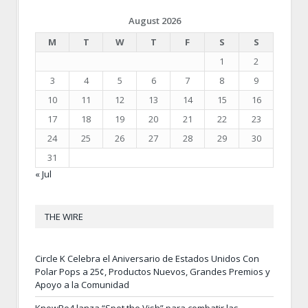
August 2026
M
T
W
T
F
S
S
1
2
3
4
5
6
7
8
9
10
11
12
13
14
15
16
17
18
19
20
21
22
23
24
25
26
27
28
29
30
31
« Jul
THE WIRE
Circle K Celebra el Aniversario de Estados Unidos Con
Polar Pops a 25¢, Productos Nuevos, Grandes Premios y
Apoyo a la Comunidad
KnowBe4 lanza “Spot the Vish” para combatir las