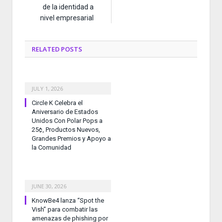
de la identidad a
nivel empresarial
RELATED
POSTS
JULY 1, 2026
Circle K Celebra el
Aniversario de Estados
Unidos Con Polar Pops a
25¢, Productos Nuevos,
Grandes Premios y Apoyo a
la Comunidad
JUNE 30, 2026
KnowBe4 lanza “Spot the
Vish” para combatir las
amenazas de phishing por