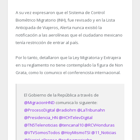
A su vez expresaron que el Sistema de Control
Biométrico Migratorio (INH), fue revisado y en la Lista
Anticipada de Viajeros, Alerta nunca existió la
notificación a las aerolíneas que el ciudadano mexicano
tenía restricción de entrar al país.
Por lo tanto, detallaron que la Ley Migratoria y Extrajera
en su reglamento no tiene contemplado la figura de Non
Grata, como lo comunico el conferencista internacional.
El Gobierno de la República a través de
@MigracionHND
comunica lo siguiente:
@ProcesoDigital
@radiohrn
@LaTribunahn
@Presidencia_HN
@HCHTelevDigital
@TN5Telenoticias
@tencanal10
@RCVHonduras
@VTVSomosTodos
@HoyMismoTSI
@11_Noticias