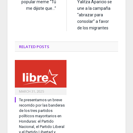
popular meme “Tú
Yalitza Aparicio se
me dijiste que…”
une a la campaña
“abrazar para
consolar” a favor
de los migrantes
RELATED
POSTS
MARCH 31, 2025
Te presentamos un breve
recorrido por las banderas
de los tres partidos
políticos mayoritarios en
Honduras: el Partido
Nacional, el Partido Liberal
y el Partido Libertad y