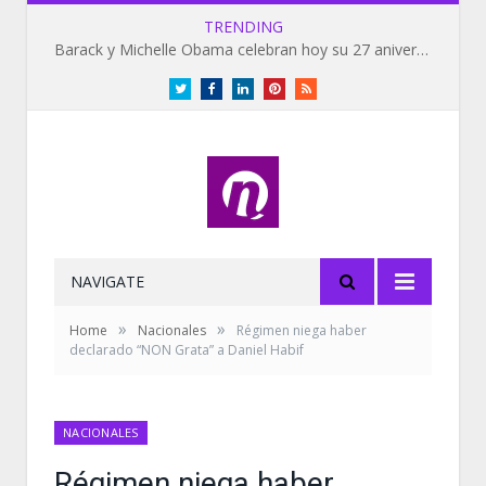
TRENDING
Barack y Michelle Obama celebran hoy su 27 aniversario de bodas
Twitter
Facebook
LinkedIn
Pinterest
RSS
NAVIGATE
»
»
Home
Nacionales
Régimen niega haber
declarado “NON Grata” a Daniel Habif
NACIONALES
Régimen niega haber