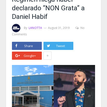
declarado “NON Grata” a
Daniel Habif
By
LANOTTA
August 31, 2019
No
Comments
Share
Tweet
+
Google+