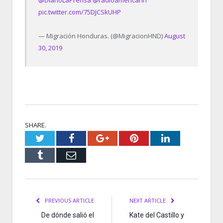
@DiarioLaPrensa
@radioamericahn
pic.twitter.com/75DJCSkUHP
— Migración Honduras. (@MigracionHND)
August
30, 2019
SHARE.
Twitter
Facebook
Google+
Pinterest
LinkedIn
Tumblr
Email
PREVIOUS ARTICLE
NEXT ARTICLE
De dónde salió el
Kate del Castillo y