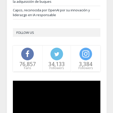
la adquisición de buques
Capco, reconocida por OpenAI por su innovación y
liderazgo en IA responsable
FOLLOW US
76,857
34,133
3,384
Fans
Followers
Followers
Video
Player