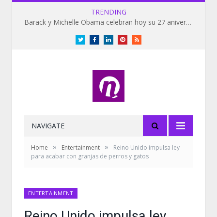
TRENDING
Barack y Michelle Obama celebran hoy su 27 aniversario de bodas
Twitter
Facebook
LinkedIn
Pinterest
RSS
NAVIGATE
»
»
Home
Entertainment
Reino Unido impulsa ley
para acabar con granjas de perros y gatos
ENTERTAINMENT
Reino Unido impulsa ley