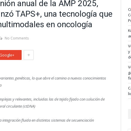
nión anual de la AMP 2025,
C
nzó TAPS+, una tecnología que
C
P
multimodales en oncología
K
a
No Comments
V
y
+
Google+
d
V
g
variantes genéticas, lo que abre el camino a nuevos conocimientos
f
a
C
l
lejas y relevantes, incluidas las de tejido fijado con solución de
al circulante (ctDNA)
integración fluida en distintos sistemas de secuenciación