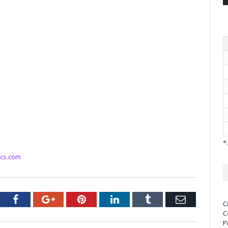
« 
cs.com
tter
Facebook
Google+
Pinterest
LinkedIn
Tumblr
Email
C
C
P