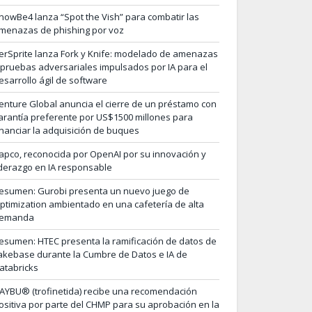
nowBe4 lanza “Spot the Vish” para combatir las
menazas de phishing por voz
erSprite lanza Fork y Knife: modelado de amenazas
 pruebas adversariales impulsados por IA para el
esarrollo ágil de software
enture Global anuncia el cierre de un préstamo con
arantía preferente por US$1500 millones para
inanciar la adquisición de buques
apco, reconocida por OpenAI por su innovación y
iderazgo en IA responsable
esumen: Gurobi presenta un nuevo juego de
ptimization ambientado en una cafetería de alta
emanda
esumen: HTEC presenta la ramificación de datos de
akebase durante la Cumbre de Datos e IA de
atabricks
AYBU® (trofinetida) recibe una recomendación
ositiva por parte del CHMP para su aprobación en la