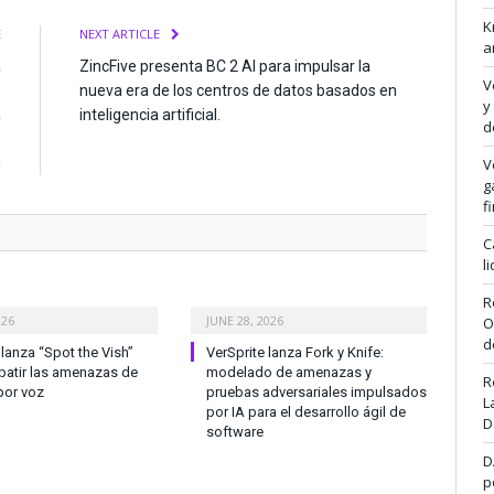
K
E
NEXT ARTICLE
a
á
ZincFive presenta BC 2 AI para impulsar la
V
o
nueva era de los centros de datos basados en
y
a
inteligencia artificial.
d
o
m
V
g
f
C
l
R
026
JUNE 28, 2026
O
d
anza “Spot the Vish”
VerSprite lanza Fork y Knife:
atir las amenazas de
modelado de amenazas y
R
por voz
pruebas adversariales impulsados
L
por IA para el desarrollo ágil de
D
software
D
p