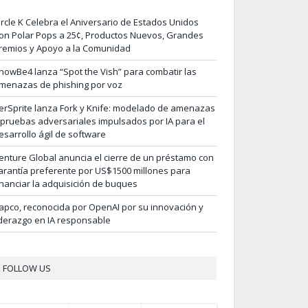
ircle K Celebra el Aniversario de Estados Unidos
on Polar Pops a 25¢, Productos Nuevos, Grandes
remios y Apoyo a la Comunidad
nowBe4 lanza “Spot the Vish” para combatir las
menazas de phishing por voz
erSprite lanza Fork y Knife: modelado de amenazas
 pruebas adversariales impulsados por IA para el
esarrollo ágil de software
enture Global anuncia el cierre de un préstamo con
arantía preferente por US$1500 millones para
inanciar la adquisición de buques
apco, reconocida por OpenAI por su innovación y
iderazgo en IA responsable
FOLLOW US