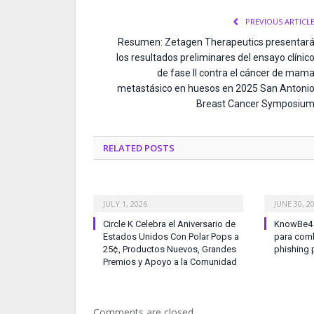
PREVIOUS ARTICL
Resumen: Zetagen Therapeutics presentar
los resultados preliminares del ensayo clínic
de fase II contra el cáncer de mam
metastásico en huesos en 2025 San Antoni
Breast Cancer Symposiu
RELATED
POSTS
JULY 1, 2026
JUNE 30, 2
Circle K Celebra el Aniversario de
KnowBe4 l
Estados Unidos Con Polar Pops a
para comb
25¢, Productos Nuevos, Grandes
phishing 
Premios y Apoyo a la Comunidad
Comments are closed.