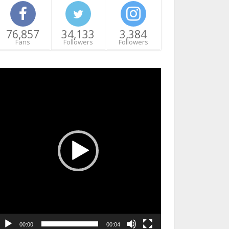
76,857
34,133
3,384
Fans
Followers
Followers
ideo
layer
00:00
00:04