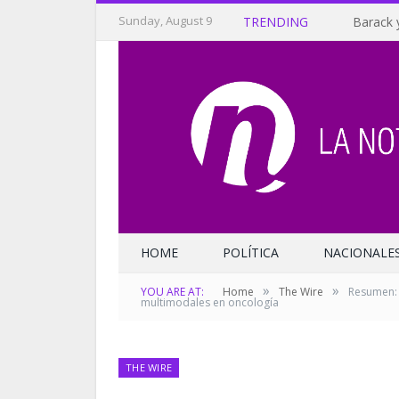
Sunday, August 9
TRENDING
Barack 
HOME
POLÍTICA
NACIONALE
»
»
YOU ARE AT:
Home
The Wire
Resumen: 
multimodales en oncología
THE WIRE