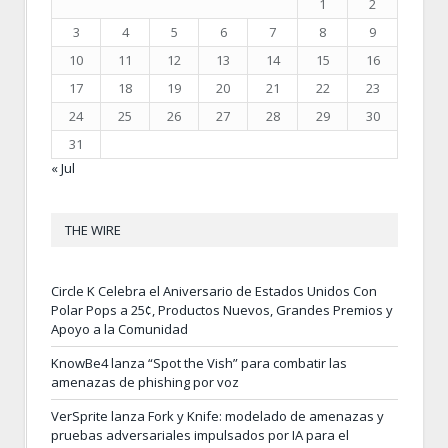
1
2
3
4
5
6
7
8
9
10
11
12
13
14
15
16
17
18
19
20
21
22
23
24
25
26
27
28
29
30
31
« Jul
THE WIRE
Circle K Celebra el Aniversario de Estados Unidos Con
Polar Pops a 25¢, Productos Nuevos, Grandes Premios y
Apoyo a la Comunidad
KnowBe4 lanza “Spot the Vish” para combatir las
amenazas de phishing por voz
VerSprite lanza Fork y Knife: modelado de amenazas y
pruebas adversariales impulsados por IA para el