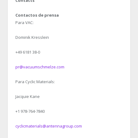
Contacts
Contactos de prensa
Para VAC:
Dominik Kresslein
+49 6181 38-0
pr@vacuumschmelze.com
Para Cyclic Materials:
Jacquie Kane
+1 978-764-7840
cyclicmaterials@antennagroup.com