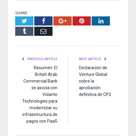
SHARE.
Twitter
Facebook
Google+
Pinterest
LinkedIn
Tumblr
Email
PREVIOUS ARTICLE
NEXT ARTICLE
Resumen: El
Declaración de
British Arab
Venture Global
Commercial Bank
sobre la
se asocia con
aprobación
Volante
definitiva de CP2
Technologies para
modernizar su
infraestructura de
pagos con PaaS