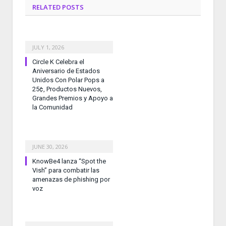
RELATED
POSTS
JULY 1, 2026
Circle K Celebra el
Aniversario de Estados
Unidos Con Polar Pops a
25¢, Productos Nuevos,
Grandes Premios y Apoyo a
la Comunidad
JUNE 30, 2026
KnowBe4 lanza “Spot the
Vish” para combatir las
amenazas de phishing por
voz