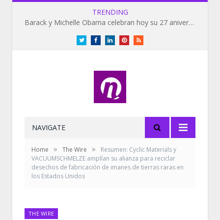
TRENDING
Barack y Michelle Obama celebran hoy su 27 aniversario de bodas
Twitter
Facebook
LinkedIn
Pinterest
RSS
NAVIGATE
»
»
Home
The Wire
Resumen: Cyclic Materials y
VACUUMSCHMELZE amplían su alianza para reciclar
desechos de fabricación de imanes de tierras raras en
los Estados Unidos
THE WIRE