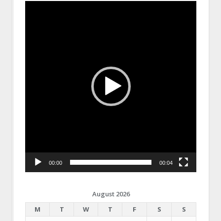
Video
Player
00:00
00:04
August 2026
M
T
W
T
F
S
S