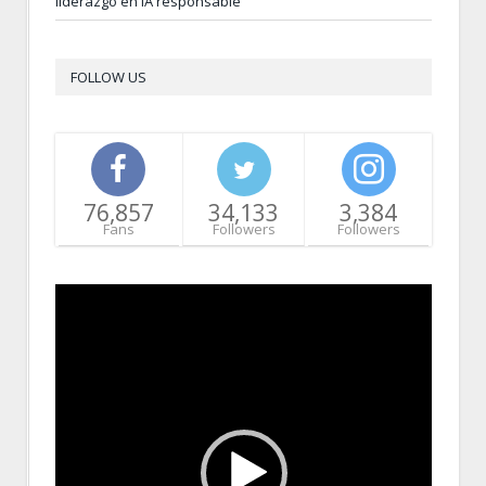
liderazgo en IA responsable
FOLLOW US
76,857
34,133
3,384
Fans
Followers
Followers
Video
Player