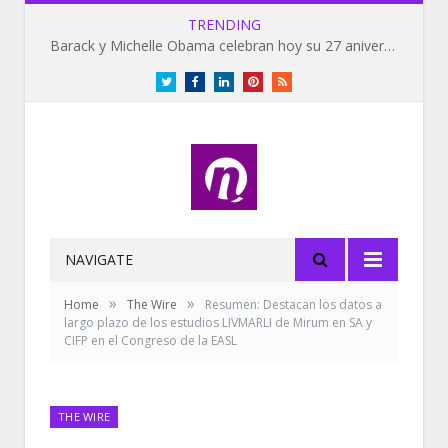
TRENDING
Barack y Michelle Obama celebran hoy su 27 aniversario de bodas
Twitter
Facebook
LinkedIn
Pinterest
RSS
NAVIGATE
»
»
Home
The Wire
Resumen: Destacan los datos a
largo plazo de los estudios LIVMARLI de Mirum en SA y
CIFP en el Congreso de la EASL
THE WIRE