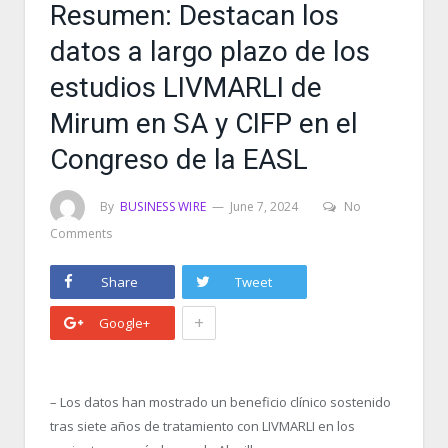
Resumen: Destacan los
datos a largo plazo de los
estudios LIVMARLI de
Mirum en SA y CIFP en el
Congreso de la EASL
By
BUSINESS WIRE
June 7, 2024
No
Comments
Share
Tweet
+
Google+
– Los datos han mostrado un beneficio clínico sostenido
tras siete años de tratamiento con LIVMARLI en los