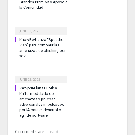
Grandes Premios y Apoyo a
la Comunidad
JUNE 30, 2026
KnowBe4 lanza “Spot the
Vish” para combatir las
amenazas de phishing por
voz
JUNE 28, 2026
VerSprite lanza Fork y
Knife: modelado de
amenazas y pruebas
adversariales impulsados
por IA para el desarrollo
ágil de software
Comments are closed.