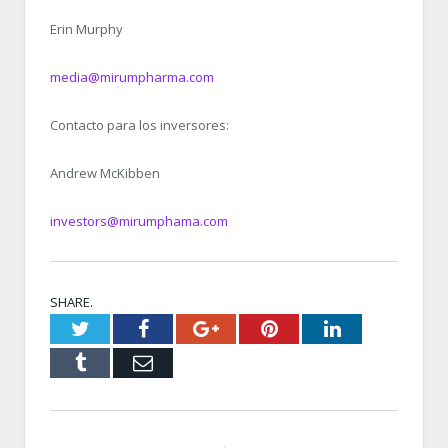
Erin Murphy
media@mirumpharma.com
Contacto para los inversores:
Andrew McKibben
investors@mirumphama.com
SHARE.
Twitter
Facebook
Google+
Pinterest
LinkedIn
Tumblr
Email