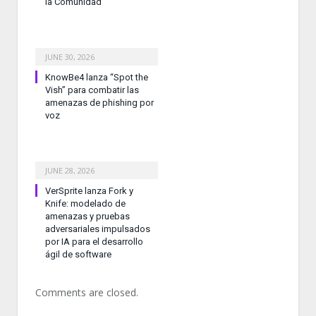
la Comunidad
JUNE 30, 2026
KnowBe4 lanza “Spot the
Vish” para combatir las
amenazas de phishing por
voz
JUNE 28, 2026
VerSprite lanza Fork y
Knife: modelado de
amenazas y pruebas
adversariales impulsados
por IA para el desarrollo
ágil de software
Comments are closed.