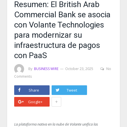
Resumen: El British Arab
Commercial Bank se asocia
con Volante Technologies
para modernizar su
infraestructura de pagos
con PaaS
By
BUSINESS WIRE
October 23, 2025
No
Comments
Share
Tweet
+
Google+
La plataforma nativa en la nube de Volante unifica las