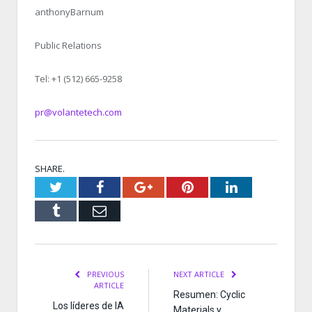
anthonyBarnum
Public Relations
Tel: +1 (512) 665-9258
pr@volantetech.com
SHARE.
Twitter
Facebook
Google+
Pinterest
LinkedIn
Tumblr
Email
PREVIOUS
NEXT ARTICLE
ARTICLE
Resumen: Cyclic
Los líderes de IA
Materials y