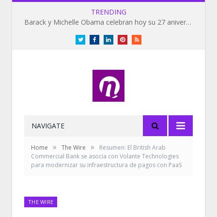
TRENDING
Barack y Michelle Obama celebran hoy su 27 aniversario de bodas
Twitter
Facebook
LinkedIn
Pinterest
RSS
NAVIGATE
»
»
Home
The Wire
Resumen: El British Arab
Commercial Bank se asocia con Volante Technologies
para modernizar su infraestructura de pagos con PaaS
THE WIRE