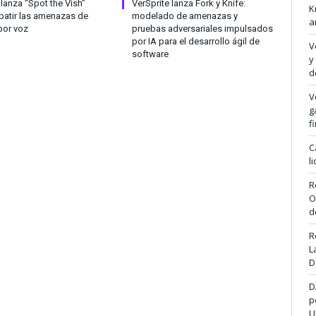
anza “Spot the Vish”
VerSprite lanza Fork y Knife:
K
atir las amenazas de
modelado de amenazas y
a
por voz
pruebas adversariales impulsados
por IA para el desarrollo ágil de
V
software
y
d
V
g
f
C
l
R
O
d
R
L
D
D
p
U