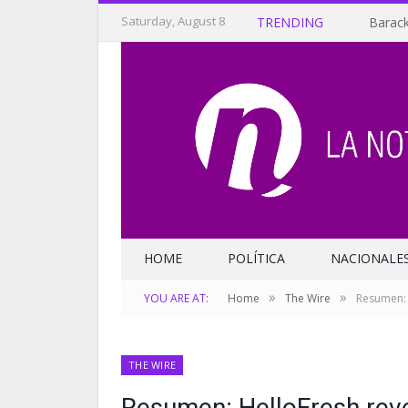
Saturday, August 8
TRENDING
Barack
HOME
POLÍTICA
NACIONALE
»
»
YOU ARE AT:
Home
The Wire
Resumen: 
THE WIRE
Resumen: HelloFresh reve