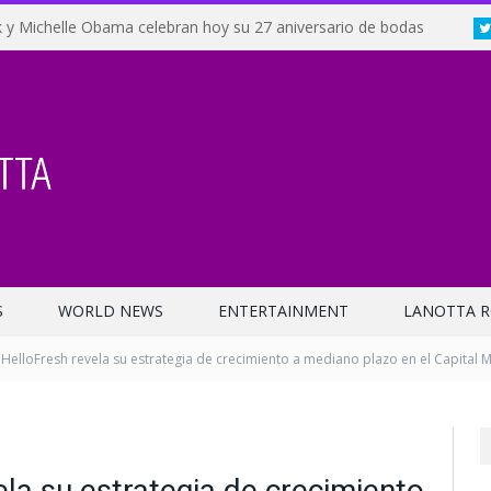
 y Michelle Obama celebran hoy su 27 aniversario de bodas
S
WORLD NEWS
ENTERTAINMENT
LANOTTA R
HelloFresh revela su estrategia de crecimiento a mediano plazo en el Capital 
la su estrategia de crecimiento