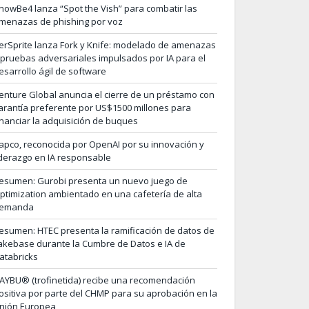
nowBe4 lanza “Spot the Vish” para combatir las
menazas de phishing por voz
erSprite lanza Fork y Knife: modelado de amenazas
 pruebas adversariales impulsados por IA para el
esarrollo ágil de software
enture Global anuncia el cierre de un préstamo con
arantía preferente por US$1500 millones para
inanciar la adquisición de buques
apco, reconocida por OpenAI por su innovación y
iderazgo en IA responsable
esumen: Gurobi presenta un nuevo juego de
ptimization ambientado en una cafetería de alta
emanda
esumen: HTEC presenta la ramificación de datos de
akebase durante la Cumbre de Datos e IA de
atabricks
AYBU® (trofinetida) recibe una recomendación
ositiva por parte del CHMP para su aprobación en la
nión Europea