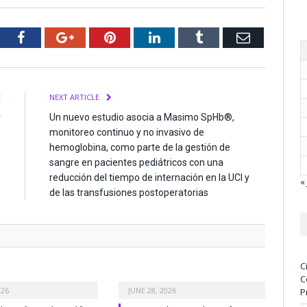
tter
Facebook
Google+
Pinterest
LinkedIn
Tumblr
Email
E
NEXT ARTICLE
r
Un nuevo estudio asocia a Masimo SpHb®,
e
monitoreo continuo y no invasivo de
s
hemoglobina, como parte de la gestión de
s
sangre en pacientes pediátricos con una
reducción del tiempo de internación en la UCI y
« 
de las transfusiones postoperatorias
C
C
026
JUNE 28, 2026
P