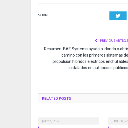
SHARE.
Twi
PREVIOUS ARTICL
Resumen: BAE Systems ayuda a Irlanda a abri
camino con los primeros sistemas d
propulsión híbridos eléctricos enchufable
instalados en autobuses público
RELATED
POSTS
JULY 1, 2026
JUNE 30, 2