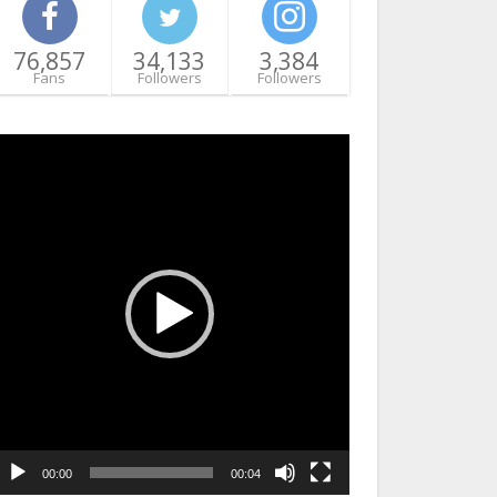
76,857
34,133
3,384
Fans
Followers
Followers
ideo
layer
00:00
00:04