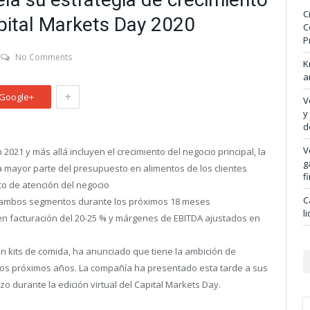
C
pital Markets Day 2020
C
P
No Comments
K
a
+
Google+
V
y
d
V
2021 y más allá incluyen el crecimiento del negocio principal, la
g
a mayor parte del presupuesto en alimentos de los clientes
f
oco de atención del negocio
C
n ambos segmentos durante los próximos 18 meses
l
 en facturación del 20-25 % y márgenes de EBITDA ajustados en
n kits de comida, ha anunciado que tiene la ambición de
 los próximos años. La compañía ha presentado esta tarde a sus
o durante la edición virtual del Capital Markets Day.