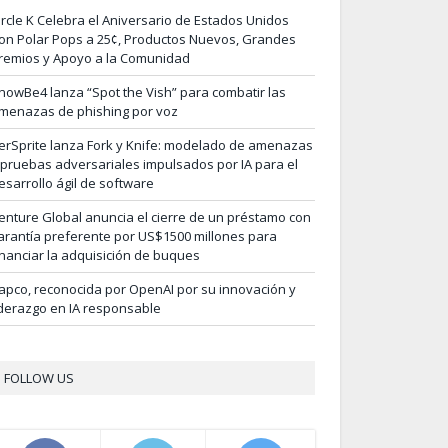
ircle K Celebra el Aniversario de Estados Unidos
on Polar Pops a 25¢, Productos Nuevos, Grandes
remios y Apoyo a la Comunidad
nowBe4 lanza “Spot the Vish” para combatir las
menazas de phishing por voz
erSprite lanza Fork y Knife: modelado de amenazas
 pruebas adversariales impulsados por IA para el
esarrollo ágil de software
enture Global anuncia el cierre de un préstamo con
arantía preferente por US$1500 millones para
inanciar la adquisición de buques
apco, reconocida por OpenAI por su innovación y
iderazgo en IA responsable
FOLLOW US