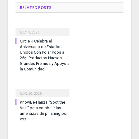
RELATED
POSTS
JULY 1, 2026
Circle K Celebra el
Aniversario de Estados
Unidos Con Polar Pops a
25¢, Productos Nuevos,
Grandes Premios y Apoyo a
la Comunidad
JUNE 30, 2026
KnowBe4 lanza “Spot the
Vish” para combatir las
amenazas de phishing por
voz