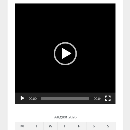
Video
Player
00:00
00:04
August 2026
M
T
W
T
F
S
S