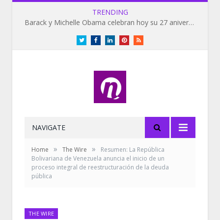
TRENDING
Barack y Michelle Obama celebran hoy su 27 aniversario de bodas
Twitter
Facebook
LinkedIn
Pinterest
RSS
NAVIGATE
»
»
Home
The Wire
Resumen: La República
Bolivariana de Venezuela anuncia el inicio de un
proceso integral de reestructuración de la deuda
pública
THE WIRE