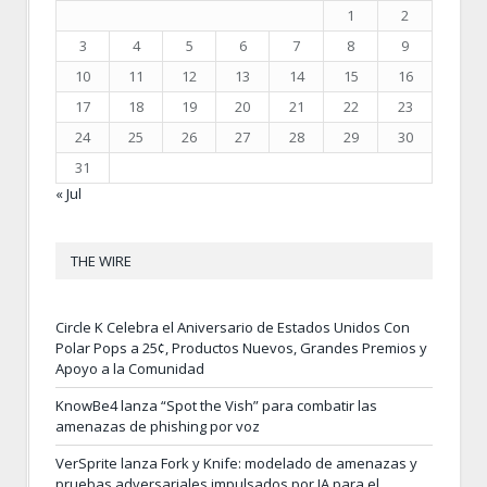
1
2
3
4
5
6
7
8
9
10
11
12
13
14
15
16
17
18
19
20
21
22
23
24
25
26
27
28
29
30
31
« Jul
THE WIRE
Circle K Celebra el Aniversario de Estados Unidos Con
Polar Pops a 25¢, Productos Nuevos, Grandes Premios y
Apoyo a la Comunidad
KnowBe4 lanza “Spot the Vish” para combatir las
amenazas de phishing por voz
VerSprite lanza Fork y Knife: modelado de amenazas y
pruebas adversariales impulsados por IA para el