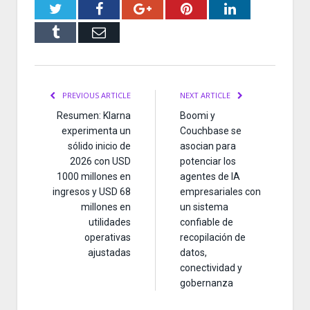
Twitter
Facebook
Google+
Pinterest
LinkedIn
Tumblr
Email
PREVIOUS ARTICLE
NEXT ARTICLE
Resumen: Klarna
Boomi y
experimenta un
Couchbase se
sólido inicio de
asocian para
2026 con USD
potenciar los
1000 millones en
agentes de IA
ingresos y USD 68
empresariales con
millones en
un sistema
utilidades
confiable de
operativas
recopilación de
ajustadas
datos,
conectividad y
gobernanza