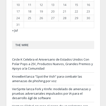
10
11
12
13
14
15
16
17
18
19
20
21
22
23
24
25
26
27
28
29
30
31
« Jul
THE WIRE
Circle K Celebra el Aniversario de Estados Unidos Con
Polar Pops a 25¢, Productos Nuevos, Grandes Premios y
Apoyo a la Comunidad
KnowBe4 lanza “Spot the Vish” para combatir las
amenazas de phishing por voz
VerSprite lanza Fork y Knife: modelado de amenazas y
pruebas adversariales impulsados por IA para el
desarrollo ágil de software
Venture Global anuncia el cierre de un préstamo con