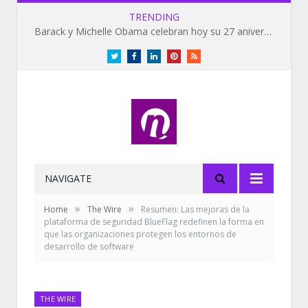
TRENDING
Barack y Michelle Obama celebran hoy su 27 aniversario de bodas
Twitter
Facebook
LinkedIn
Pinterest
RSS
NAVIGATE
»
»
Home
The Wire
Resumen: Las mejoras de la
plataforma de seguridad BlueFlag redefinen la forma en
que las organizaciones protegen los entornos de
desarrollo de software
THE WIRE