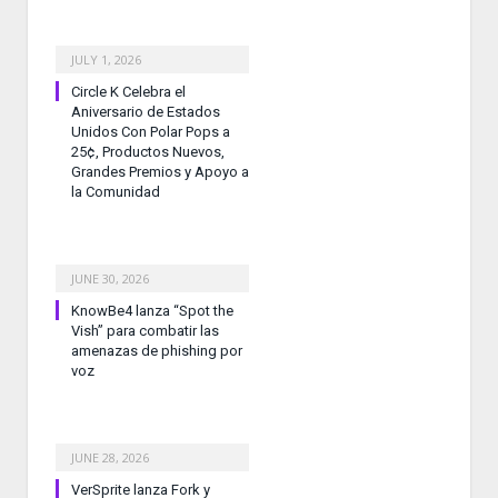
JULY 1, 2026
Circle K Celebra el
Aniversario de Estados
Unidos Con Polar Pops a
25¢, Productos Nuevos,
Grandes Premios y Apoyo a
la Comunidad
JUNE 30, 2026
KnowBe4 lanza “Spot the
Vish” para combatir las
amenazas de phishing por
voz
JUNE 28, 2026
VerSprite lanza Fork y