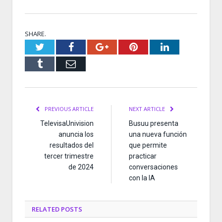
SHARE.
Twitter
Facebook
Google+
Pinterest
LinkedIn
Tumblr
Email
PREVIOUS ARTICLE
NEXT ARTICLE
TelevisaUnivision
Busuu presenta
anuncia los
una nueva función
resultados del
que permite
tercer trimestre
practicar
de 2024
conversaciones
con la IA
RELATED
POSTS