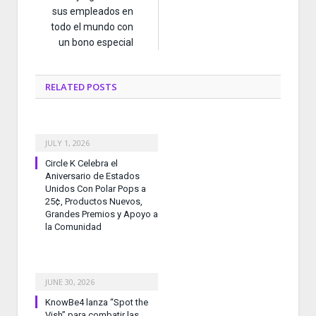
sus empleados en
todo el mundo con
un bono especial
RELATED
POSTS
JULY 1, 2026
Circle K Celebra el
Aniversario de Estados
Unidos Con Polar Pops a
25¢, Productos Nuevos,
Grandes Premios y Apoyo a
la Comunidad
JUNE 30, 2026
KnowBe4 lanza “Spot the
Vish” para combatir las