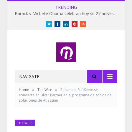
TRENDING
Barack y Michelle Obama celebran hoy su 27 aniversario de bodas
Twitter
Facebook
LinkedIn
Pinterest
RSS
NAVIGATE
»
»
Home
The Wire
Resumen: SoftServe se
convierte en Silver Partner en el programa de socios de
soluciones de Atlassian
THE WIRE