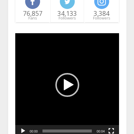
76,857
34,133
3,384
Fans
Followers
Followers
Video
Player
00:00
00:04