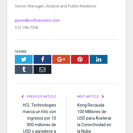
Senior Manager, Analyst and Public Relations
pjone@softserveinc.com
512-796-7358
SHARE.
Twitter
Facebook
Google+
Pinterest
LinkedIn
Tumblr
Email
PREVIOUS ARTICLE
NEXT ARTICLE
HCL Technologies
Kong Recauda
marca un hito con
100 Millones de
ingresos por 10
USD para Acelerar
000 millones de
la Conectividad en
USD y agradece a
la Nube