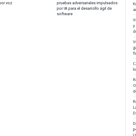
por voz
pruebas adversariales impulsados
K
por IA para el desarrollo ágil de
a
software
V
y
d
V
g
f
C
l
R
O
d
R
L
D
D
p
U