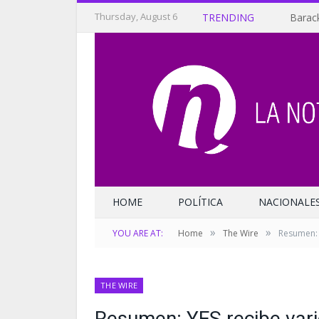
Thursday, August 6
TRENDING
Barack
HOME
POLÍTICA
NACIONALE
»
»
YOU ARE AT:
Home
The Wire
Resumen: 
THE WIRE
Resumen: YES recibe var