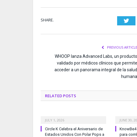
SHARE.
Twi
PREVIOUS ARTICL
WHOOP lanza Advanced Labs, un product
validado por médicos clínicos que permit
acceder a un panorama integral de la salu
human
RELATED
POSTS
JULY 1, 2026
JUNE 30, 2
Circle K Celebra el Aniversario de
KnowBe4 l
Estados Unidos Con Polar Pops a
para comb