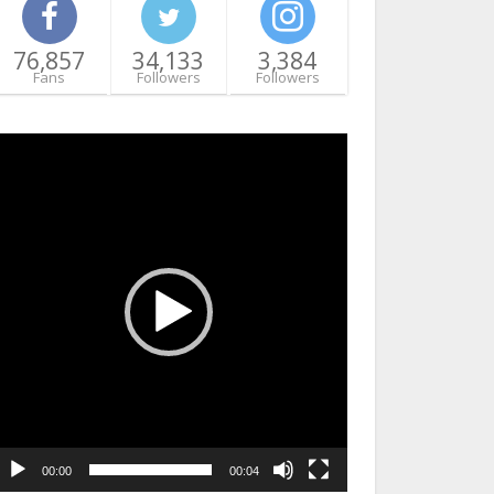
76,857
34,133
3,384
Fans
Followers
Followers
ideo
layer
00:00
00:04