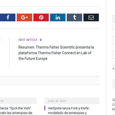
tter
Facebook
Google+
Pinterest
LinkedIn
Tumblr
Email
E
NEXT ARTICLE
o
Resumen: Thermo Fisher Scientific presenta la
e
plataforma Thermo Fisher Connect en Lab of
d
the Future Europe
a
« 
C
026
JUNE 28, 2026
C
anza “Spot the Vish”
VerSprite lanza Fork y Knife:
P
atir las amenazas de
modelado de amenazas y