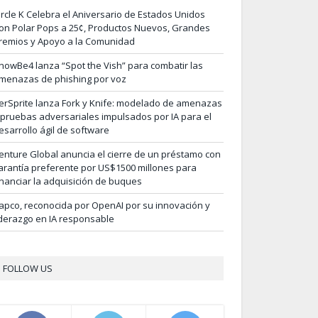
ircle K Celebra el Aniversario de Estados Unidos
on Polar Pops a 25¢, Productos Nuevos, Grandes
remios y Apoyo a la Comunidad
nowBe4 lanza “Spot the Vish” para combatir las
menazas de phishing por voz
erSprite lanza Fork y Knife: modelado de amenazas
 pruebas adversariales impulsados por IA para el
esarrollo ágil de software
enture Global anuncia el cierre de un préstamo con
arantía preferente por US$1500 millones para
inanciar la adquisición de buques
apco, reconocida por OpenAI por su innovación y
iderazgo en IA responsable
FOLLOW US