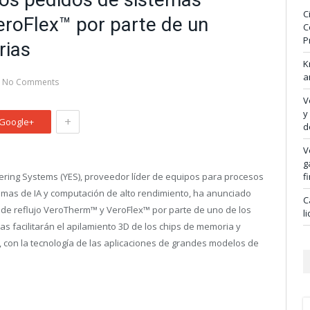
C
roFlex™ por parte de un
C
P
rias
K
a
No Comments
V
y
+
Google+
d
V
g
ering Systems (YES), proveedor líder de equipos para procesos
f
emas de IA y computación de alto rendimiento, ha anunciado
C
 de reflujo VeroTherm™ y VeroFlex™ por parte de uno de los
l
s facilitarán el apilamiento 3D de los chips de memoria y
, con la tecnología de las aplicaciones de grandes modelos de