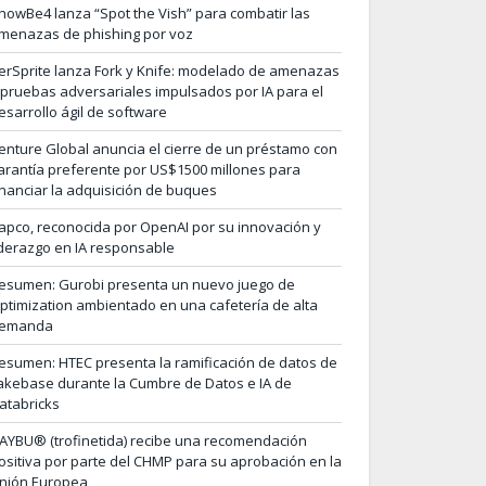
nowBe4 lanza “Spot the Vish” para combatir las
menazas de phishing por voz
erSprite lanza Fork y Knife: modelado de amenazas
 pruebas adversariales impulsados por IA para el
esarrollo ágil de software
enture Global anuncia el cierre de un préstamo con
arantía preferente por US$1500 millones para
inanciar la adquisición de buques
apco, reconocida por OpenAI por su innovación y
iderazgo en IA responsable
esumen: Gurobi presenta un nuevo juego de
ptimization ambientado en una cafetería de alta
emanda
esumen: HTEC presenta la ramificación de datos de
akebase durante la Cumbre de Datos e IA de
atabricks
AYBU® (trofinetida) recibe una recomendación
ositiva por parte del CHMP para su aprobación en la
nión Europea