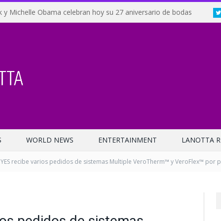
 y Michelle Obama celebran hoy su 27 aniversario de bodas
S
WORLD NEWS
ENTERTAINMENT
LANOTTA R
YES recibe varios pedidos de sistemas Multiple VeroTherm™ y VeroFlex™ por 
ios pedidos de sistemas