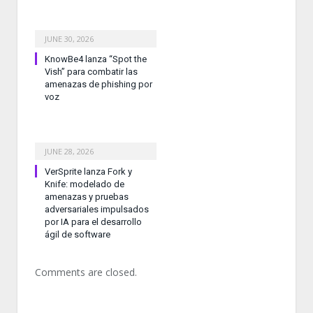
JUNE 30, 2026
KnowBe4 lanza “Spot the
Vish” para combatir las
amenazas de phishing por
voz
JUNE 28, 2026
VerSprite lanza Fork y
Knife: modelado de
amenazas y pruebas
adversariales impulsados
por IA para el desarrollo
ágil de software
Comments are closed.