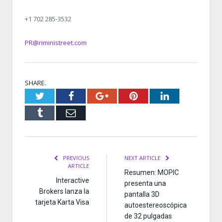
+1 702 285-3532
PR@riministreet.com
SHARE.
Twitter
Facebook
Google+
Pinterest
LinkedIn
Tumblr
Email
PREVIOUS
NEXT ARTICLE
ARTICLE
Resumen: MOPIC
Interactive
presenta una
Brokers lanza la
pantalla 3D
tarjeta Karta Visa
autoestereoscópica
de 32 pulgadas