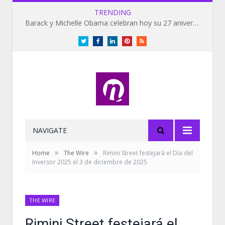
TRENDING
Barack y Michelle Obama celebran hoy su 27 aniversario de bodas
Twitter
Facebook
LinkedIn
Pinterest
RSS
NAVIGATE
»
»
Home
The Wire
Rimini Street festejará el Día del
Inversor 2025 el 3 de diciembre de 2025
THE WIRE
Rimini Street festejará el