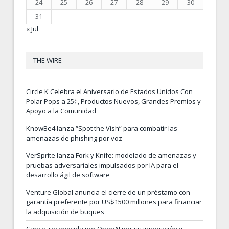
24
25
26
27
28
29
30
31
« Jul
THE WIRE
Circle K Celebra el Aniversario de Estados Unidos Con
Polar Pops a 25¢, Productos Nuevos, Grandes Premios y
Apoyo a la Comunidad
KnowBe4 lanza “Spot the Vish” para combatir las
amenazas de phishing por voz
VerSprite lanza Fork y Knife: modelado de amenazas y
pruebas adversariales impulsados por IA para el
desarrollo ágil de software
Venture Global anuncia el cierre de un préstamo con
garantía preferente por US$1500 millones para financiar
la adquisición de buques