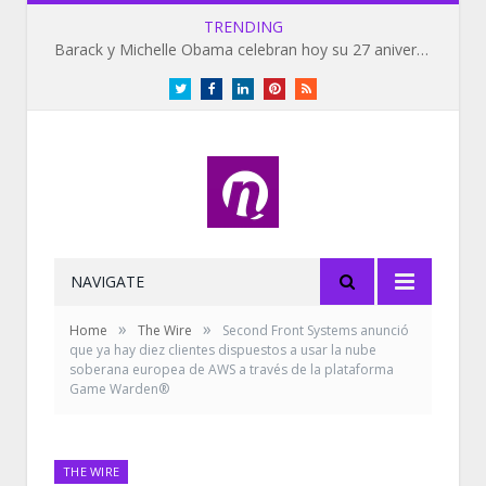
TRENDING
Barack y Michelle Obama celebran hoy su 27 aniversario de bodas
Twitter
Facebook
LinkedIn
Pinterest
RSS
NAVIGATE
»
»
Home
The Wire
Second Front Systems anunció
que ya hay diez clientes dispuestos a usar la nube
soberana europea de AWS a través de la plataforma
Game Warden®
THE WIRE