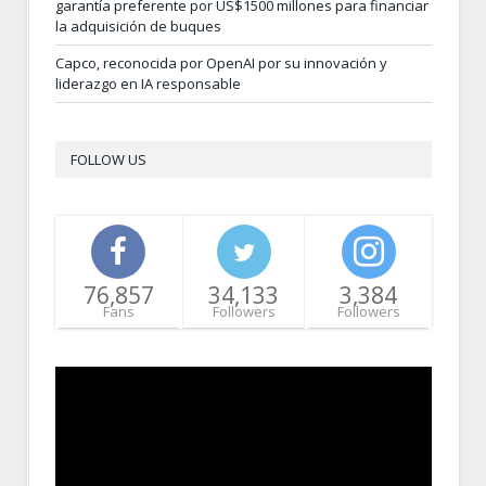
garantía preferente por US$1500 millones para financiar
la adquisición de buques
Capco, reconocida por OpenAI por su innovación y
liderazgo en IA responsable
FOLLOW US
76,857
34,133
3,384
Fans
Followers
Followers
Video
Player