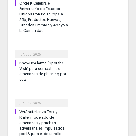
Circle K Celebra el
Aniversario de Estados
Unidos Con Polar Pops a
25¢, Productos Nuevos,
Grandes Premios y Apoyo a
la Comunidad
JUNE 30, 2026
KnowBe4 lanza “Spot the
Vish” para combatir las
amenazas de phishing por
voz
JUNE 28, 2026
VerSprite lanza Fork y
Knife: modelado de
amenazas y pruebas
adversariales impulsados
por IA para el desarrollo