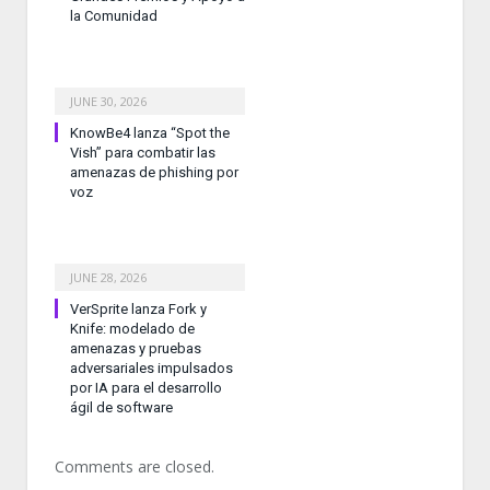
la Comunidad
JUNE 30, 2026
KnowBe4 lanza “Spot the
Vish” para combatir las
amenazas de phishing por
voz
JUNE 28, 2026
VerSprite lanza Fork y
Knife: modelado de
amenazas y pruebas
adversariales impulsados
por IA para el desarrollo
ágil de software
Comments are closed.