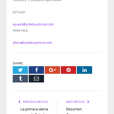
Ed Yuen
eyuen@soleburytrout.com
Ankit Hira
ahira@soleburytrout.com
SHARE.
Twitter
Facebook
Google+
Pinterest
LinkedIn
Tumblr
Email
PREVIOUS ARTICLE
NEXT ARTICLE
La primera dama
Resumen: