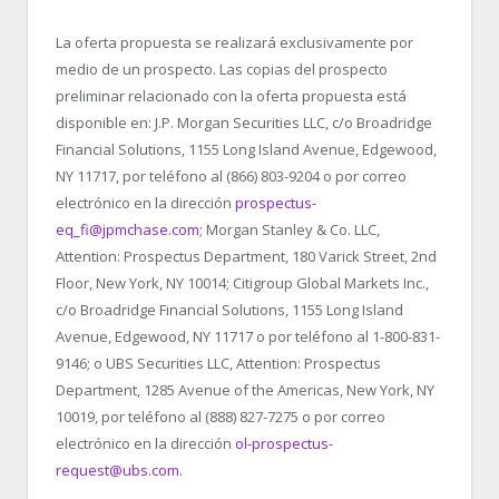
La oferta propuesta se realizará exclusivamente por
medio de un prospecto. Las copias del prospecto
preliminar relacionado con la oferta propuesta está
disponible en: J.P. Morgan Securities LLC, c/o Broadridge
Financial Solutions, 1155 Long Island Avenue, Edgewood,
NY 11717, por teléfono al (866) 803-9204 o por correo
electrónico en la dirección
prospectus-
eq_fi@jpmchase.com
; Morgan Stanley & Co. LLC,
Attention: Prospectus Department, 180 Varick Street, 2nd
Floor, New York, NY 10014; Citigroup Global Markets Inc.,
c/o Broadridge Financial Solutions, 1155 Long Island
Avenue, Edgewood, NY 11717 o por teléfono al 1-800-831-
9146; o UBS Securities LLC, Attention: Prospectus
Department, 1285 Avenue of the Americas, New York, NY
10019, por teléfono al (888) 827-7275 o por correo
electrónico en la dirección
ol-prospectus-
request@ubs.com
.