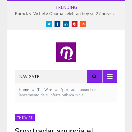
TRENDING
Barack y Michelle Obama celebran hoy su 27 aniversario de bodas
Twitter
Facebook
LinkedIn
Pinterest
RSS
NAVIGATE
»
»
Home
The Wire
Sportradar anuncia el
lanzamiento de su oferta pública inicial
THE WIRE
Sportradar anuncia el