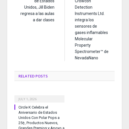
de Estados
Crowcon
Unidos, Jill Biden
Detection
regresa a las aulas
Instruments Ltd.
a dar clases
integra los
sensores de
gases inflamables
Molecular
Property
Spectrometer™ de
NevadaNano
RELATED
POSTS
JULY 1, 2026
Circle K Celebra el
Aniversario de Estados
Unidos Con Polar Pops a
25¢, Productos Nuevos,
Grandes Premios y Apoyo a